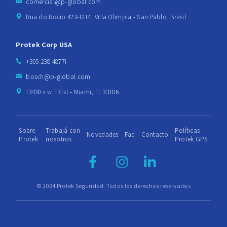
comercial@p-global.com
Rua do Rocio 423-1214, Villa Olimpia - San Pablo, Brasil
Protek Corp USA
+305 238 4877l
bosch@p-global.com
13430 s.w. 131st - Miami, FL 33186
Sobre
Trabajá con
Políticas
Novedades
Faq
Contacto
Protek
nosotros
Protek GPS
© 2024 Protek Seguridad. Todos los derechos reservados