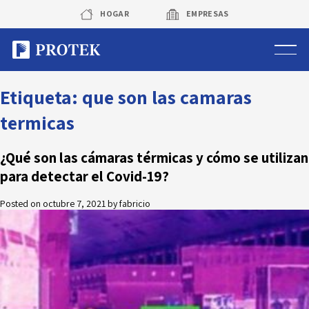
Skip
HOGAR
EMPRESAS
to
content
Sistema de alarmas
Etiqueta:
que son las camaras
termicas
Sistema de cámaras
¿Qué son las cámaras térmicas y cómo se utilizan
Rastreo vehicular GPS
para detectar el Covid-19?
Protek Personas
Posted on
octubre 7, 2021
by
fabricio
Corredora de seguros
Sobre Protek
Trabaja con nosotros