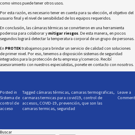
como vimos puede tener otros usos.
Por esta razón, es necesario tener en cuenta para su elección, el objetivo del
usuario final y el nivel de sensibilidad de los equipos requeridos.
En conclusión, las cámaras térmicas se convirtieron en una herramienta
poderosa para colaborar y
mitigar riesgos
. De esta manera, en pocos
segundos logrará detectar la temperatura corporal de un grupo de personas.
En
PROTEK
trabajamos para brindar un servicio de calidad con soluciones
de primer nivel. Por eso, tenemos a disposición sistemas de seguridad
integrados para la protección de tu empresa y/comercio. Recibí
asesoramiento con nuestros especialistas, ponete en
contacto
con nosotros.
Posted in
Tagged
cámaras térmicas
,
camaras termograficas
,
Leave a
Sistema de
carmaras termicas para covid19
,
control de
Comment
control de
accesos
,
COVID-19
,
prevención
,
que son las
acceso
camaras termicas
,
seguridad
Buscar