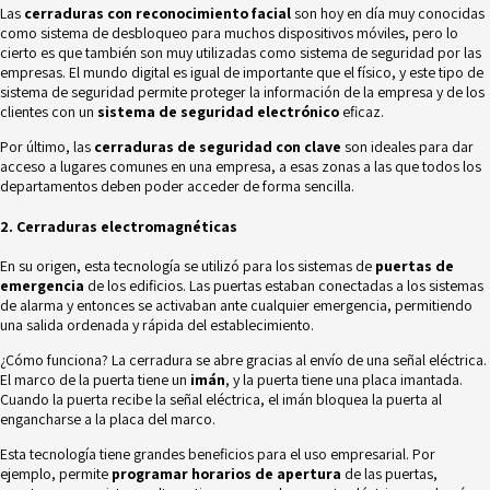
Las
cerraduras con reconocimiento facial
son hoy en día muy conocidas
como sistema de desbloqueo para muchos dispositivos móviles, pero lo
cierto es que también son muy utilizadas como sistema de seguridad por las
empresas. El mundo digital es igual de importante que el físico, y este tipo de
sistema de seguridad permite proteger la información de la empresa y de los
clientes con un
sistema de seguridad electrónico
eficaz.
Por último, las
cerraduras de seguridad con clave
son ideales para dar
acceso a lugares comunes en una empresa, a esas zonas a las que todos los
departamentos deben poder acceder de forma sencilla.
2. Cerraduras electromagnéticas
En su origen, esta tecnología se utilizó para los sistemas de
puertas de
emergencia
de los edificios. Las puertas estaban conectadas a los sistemas
de alarma y entonces se activaban ante cualquier emergencia, permitiendo
una salida ordenada y rápida del establecimiento.
¿Cómo funciona? La cerradura se abre gracias al envío de una señal eléctrica.
El marco de la puerta tiene un
imán
, y la puerta tiene una placa imantada.
Cuando la puerta recibe la señal eléctrica, el imán bloquea la puerta al
engancharse a la placa del marco.
Esta tecnología tiene
grandes beneficios para el uso empresarial
. Por
ejemplo, permite
programar horarios de apertura
de las puertas,