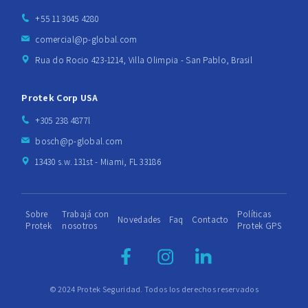
+55 11 3045 4280
comercial@p-global.com
Rua do Rocio 423-1214, Villa Olimpia - San Pablo, Brasil
Protek Corp USA
+305 238 4877l
bosch@p-global.com
13430 s.w. 131st - Miami, FL 33186
Sobre
Trabajá con
Políticas
Novedades
Faq
Contacto
Protek
nosotros
Protek GPS
© 2024 Protek Seguridad. Todos los derechos reservados