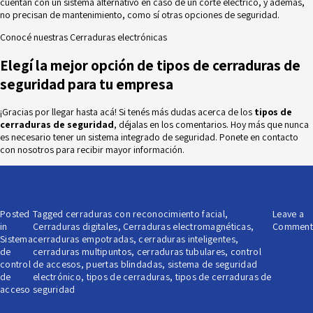
cuentan con un sistema alternativo en caso de un corte eléctrico, y además,
no precisan de mantenimiento, como sí otras opciones de seguridad.
Conocé nuestras
Cerraduras electrónicas
Elegí la mejor opción de tipos de cerraduras de
seguridad para tu empresa
¡Gracias por llegar hasta acá! Si tenés más dudas acerca de los
tipos de
cerraduras de seguridad
, déjalas en los comentarios. Hoy más que nunca
es necesario tener un sistema integrado de
seguridad
. Ponete en
contacto
con nosotros
para recibir mayor información.
Posted
Tagged
cerraduras con reconocimiento facial
,
Leave a
in
Cerraduras digitales
,
Cerraduras electromagnéticas
,
Comment
Sistema
cerraduras empotradas
,
cerraduras inteligentes
,
de
cerraduras multipuntos
,
cerraduras tubulares
,
control
control
de accesos
,
puertas blindadas
,
sistema de seguridad
de
electrónico
,
tipos de cerraduras
,
tipos de cerraduras de
acceso
seguridad