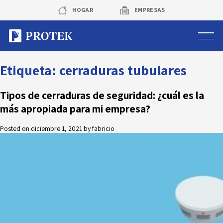
Skip
HOGAR
EMPRESAS
to
content
Sistema de alarmas
Etiqueta:
cerraduras tubulares
Sistema de cámaras
Tipos de cerraduras de seguridad: ¿cuál es la
más apropiada para mi empresa?
Rastreo vehicular GPS
Posted on
diciembre 1, 2021
by
fabricio
Protek Personas
Corredora de seguros
Sobre Protek
Trabaja con nosotros