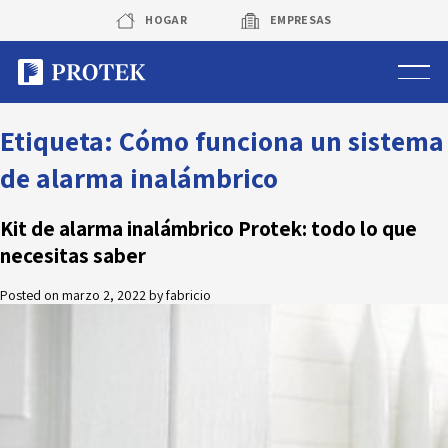
Skip
HOGAR
EMPRESAS
to
content
Sistema de alarmas
Etiqueta:
Cómo funciona un sistema
de alarma inalámbrico
Sistema de cámaras
Kit de alarma inalámbrico Protek: todo lo que
Rastreo vehicular GPS
necesitas saber
Protek Personas
Posted on
marzo 2, 2022
by
fabricio
Corredora de seguros
Sobre Protek
Trabaja con nosotros