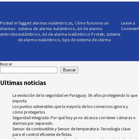
Posted in
Tagged
alarmas inalámbricas
,
Cómo funciona un
Leave a
Alarmas
sistema de alarma inalámbrico
,
kit de alarma
Comment
antirrobo
inalámbrico
,
kit de alarma inalámbrico Protek
,
sistema
de alarma inalámbrico
,
tipo de sistema de alarma
Buscar
Buscar
Ultimas noticias
La evolución de la seguridad en Paraguay: 36 años protegiendo lo que
importa
Los puntos vulnerables que la mayoría de los comercios ignora y
cómo protegerlos
Seguridad Integrada: Por qué hoy ya no alcanza con tener cámaras o
alarmas por separado.
Sensor de combustible y Sensor de temperatura: Tecnología clave
para el control eficiente de flotas.