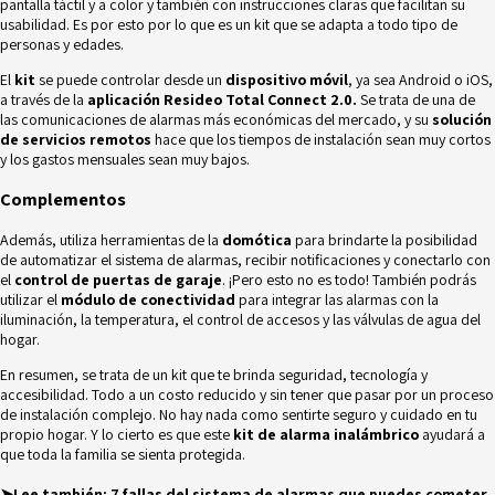
pantalla táctil y a color y también con instrucciones claras que facilitan su
usabilidad. Es por esto por lo que es un kit que se adapta a todo tipo de
personas y edades.
El
kit
se puede controlar desde un
dispositivo móvil
, ya sea Android o iOS,
a través de la
aplicación Resideo Total Connect 2.0.
Se trata de una de
las comunicaciones de alarmas más económicas del mercado, y su
solución
de servicios remotos
hace que los tiempos de instalación sean muy cortos
y los gastos mensuales sean muy bajos.
Complementos
Además, utiliza herramientas de la
domótica
para brindarte la posibilidad
de automatizar el sistema de alarmas, recibir notificaciones y conectarlo con
el
control de puertas de garaje
. ¡Pero esto no es todo! También podrás
utilizar el
módulo de conectividad
para integrar las alarmas con la
iluminación, la temperatura, el control de accesos y las válvulas de agua del
hogar.
En resumen, se trata de un kit que te brinda seguridad, tecnología y
accesibilidad. Todo a un costo reducido y sin tener que pasar por un proceso
de instalación complejo. No hay nada como sentirte seguro y cuidado en tu
propio hogar. Y lo cierto es que este
kit de alarma inalámbrico
ayudará a
que toda la familia se sienta protegida.
➤Lee también:
7 fallas del sistema de alarmas que puedes cometer