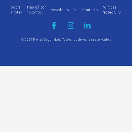
Sobre
Trabajá con
Políticas
Novedades
Faq
Contacto
Protek
nosotros
Protek GPS
© 2024 Protek Seguridad. Todos los derechos reservados