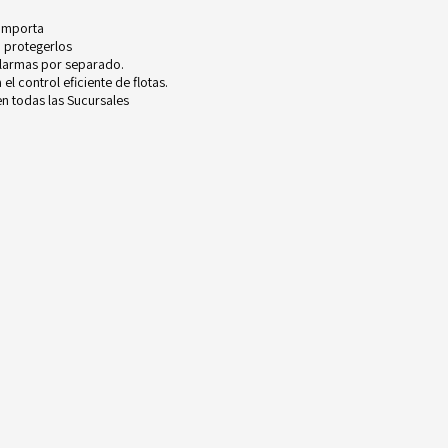
 importa
 protegerlos
alarmas por separado.
l control eficiente de flotas.
n todas las Sucursales