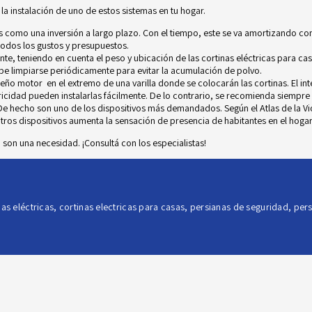
la instalación de uno de estos sistemas en tu hogar.
s como una inversión a largo plazo. Con el tiempo, este se va amortizando con 
todos los gustos y presupuestos.
e, teniendo en cuenta el peso y ubicación de las cortinas eléctricas para ca
be limpiarse periódicamente para evitar la acumulación de polvo.
eño motor en el extremo de una varilla donde se colocarán las cortinas. El i
tricidad pueden instalarlas fácilmente. De lo contrario, se recomienda siempr
. De hecho son uno de los dispositivos más demandados. Según el
Atlas de la V
tros dispositivos aumenta la sensación de presencia de habitantes en el hogar
a
son una necesidad. ¡
Consultá con los especialistas
!
nas eléctricas
,
cortinas electricas para casas
,
persianas de seguridad
,
pers