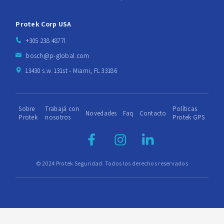
Protek Corp USA
+305 238 4877l
bosch@p-global.com
13430 s.w. 131st - Miami, FL 33186
Sobre
Trabajá con
Políticas
Novedades
Faq
Contacto
Protek
nosotros
Protek GPS
© 2024 Protek Seguridad. Todos los derechos reservados