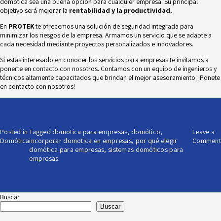
domótica sea una buena opción para cualquier empresa. Su principal
objetivo será mejorar la
rentabilidad y la productividad.
En
PROTEK
te ofrecemos una solución de seguridad integrada para
minimizar los riesgos de la empresa. Armamos un servicio que se adapte a
cada necesidad mediante proyectos personalizados e innovadores.
Si estás interesado en conocer los
servicios para empresas
te invitamos a
ponerte en contacto con nosotros. Contamos con un equipo de ingenieros y
técnicos altamente capacitados que brindan el mejor asesoramiento. ¡Ponete
en contacto con nosotros!
Posted in
Tagged
domotica para empresas
,
domótico
,
Leave a
Domótica
incorporar domotica en empresas
,
por qué elegir
Comment
domótica para empresas
,
sistemas domóticos para
empresas
Buscar
Buscar