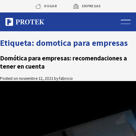
Skip
HOGAR
EMPRESAS
to
content
Sistema de alarmas
Etiqueta:
domotica para empresas
Sistema de cámaras
Domótica para empresas: recomendaciones a
tener en cuenta
Rastreo vehicular GPS
Posted on
noviembre 12, 2021
by
fabricio
Protek Personas
Corredora de seguros
Sobre Protek
Trabaja con nosotros