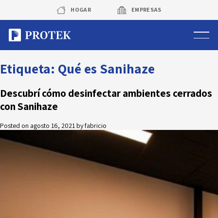
Skip
HOGAR
EMPRESAS
to
content
Sistema de alarmas
Etiqueta:
Qué es Sanihaze
Sistema de cámaras
Descubrí cómo desinfectar ambientes cerrados
con Sanihaze
Rastreo vehicular GPS
Posted on
agosto 16, 2021
by
fabricio
Protek Personas
Corredora de seguros
Sobre Protek
Trabaja con nosotros