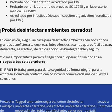
Probado por un laboratorio acreditado por CDC
Probado por un laboratorio de pruebas ISO 17025 y un laboratorio
médico ISO 15189
Acreditado por Infectious Disease inspection organization (acreditada
por
CDC
)
¡Probá desinfectar ambientes cerrados!
En conclusión, elegir Sanihaze para desinfectar ambientes cerrados brinda
grandes beneficios a tu empresa. Entre ellos destacamos que: es fácil de usar,
desinfecta, es efectivo, de rápida acción, es biodegradable y seguro.
Y lo más importante te permitirá seguir con tu operación
sin poner en
riesgos a tus colaboradores.
En
PROTEK
trabajamos para darte seguridad de forma integral para tu
empresa. Ponete en
contacto
con nosotros y conocé cada una de nuestras
soluciones.
Posted in
Tagged
ambientes seguros
,
cómo desinfectar
Leave a
Consejos
ambientes cerrados
,
desinfectar ambientes cerrados
,
Comment
de
geberadir de niebla desinfectante
,
generador portátil