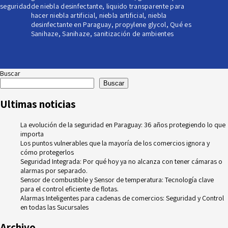
seguridad
de niebla desinfectante
,
liquido transparente para
hacer niebla artificial
,
niebla artificial
,
niebla
desinfectante en Paraguay
,
propylene glycol
,
Qué es
Sanihaze
,
Sanihaze
,
sanitización de ambientes
Buscar
Buscar
Ultimas noticias
La evolución de la seguridad en Paraguay: 36 años protegiendo lo que
importa
Los puntos vulnerables que la mayoría de los comercios ignora y
cómo protegerlos
Seguridad Integrada: Por qué hoy ya no alcanza con tener cámaras o
alarmas por separado.
Sensor de combustible y Sensor de temperatura: Tecnología clave
para el control eficiente de flotas.
Alarmas Inteligentes para cadenas de comercios: Seguridad y Control
en todas las Sucursales
Archivo