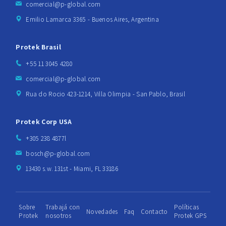
comercial@p-global.com
Emilio Lamarca 3365 - Buenos Aires, Argentina
Protek Brasil
+55 11 3045 4280
comercial@p-global.com
Rua do Rocio 423-1214, Villa Olimpia - San Pablo, Brasil
Protek Corp USA
+305 238 4877l
bosch@p-global.com
13430 s.w. 131st - Miami, FL 33186
Sobre
Trabajá con
Políticas
Novedades
Faq
Contacto
Protek
nosotros
Protek GPS