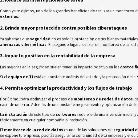
Como ya te dijimos, uno de los grandes beneficios de realizar un monitoreo de
externos
.
2. Brinda mayor protección contra posibles ciberataques
Ya sabemos que
seguridad
no es solo la protección de tus bienes materiales
amenazas cibernéticas
. En segundo lugar, realizar un monitoreo de la red
3. Impacto positivo en la rentabilidad de la empresa
Las mejoras en la seguridad suelen tener un impacto positivo en los
costos f
Si el
equipo de TI
está en constante análisis del estado y la protección de la
4. Permite optimizar la productividad y los flujos de trabajo
Por último, para optimizar el proceso de
monitoreo de redes de datos
in
caso de un error. Además de un constante mejoramiento y optimización de lo
La
instalación
de este tipo de
softwares
requiere de una inversión inicial 
rápidamente en cualquier compañía o institución.
El
monitoreo de la red de datos
es una de las soluciones de
seguridad d
se expone tu empresa, podrás asegurar la continuidad de tu empresa y el cui