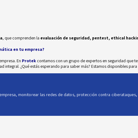
va
, que comprenden la
evaluación de seguridad, pentest, ethical hack
rmática en tu empresa?
 empresa. En
Protek
contamos con un grupo de expertos en seguridad que te a
ad integral. ¿Qué estás esperando para saber más? Estamos disponibles para 
 empresa
,
monitorear las redes de datos
,
protección contra ciberataques