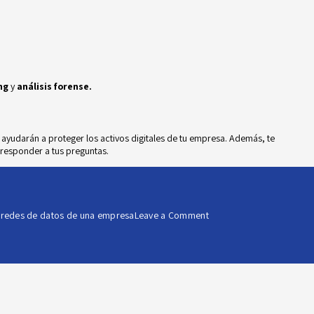
ing
y
análisis forense.
yudarán a proteger los activos digitales de tu empresa. Además, te
responder a tus preguntas.
on
,
redes de datos de una empresa
Leave a Comment
La
importancia
de
monitorear
las
redes
de