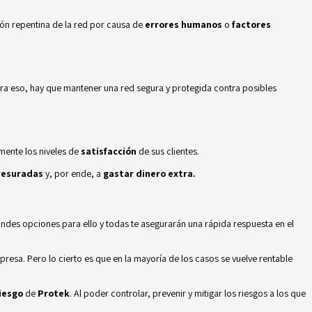
ión repentina de la red por causa de
errores humanos
o
factores
 para eso, hay que mantener una red segura y protegida contra posibles
ente los niveles de
satisfacción
de sus clientes.
resuradas
y, por ende, a
gastar dinero extra.
andes opciones para ello y todas te asegurarán una rápida respuesta en el
resa. Pero lo cierto es que en la mayoría de los casos se vuelve rentable
riesgo
de
Protek
. Al poder controlar, prevenir y mitigar los riesgos a los que