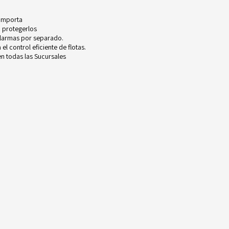
 importa
 protegerlos
alarmas por separado.
l control eficiente de flotas.
n todas las Sucursales