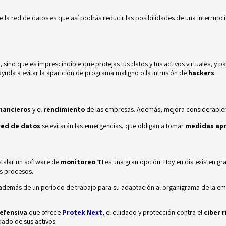
 la red de datos es que así podrás reducir las posibilidades de una interrupc
, sino que es imprescindible que protejas tus datos y tus activos virtuales, y
 ayuda a evitar la aparición de programa maligno
o la intrusión de
hackers
.
inancieros
y el
rendimiento
de las empresas. Además, mejora considerablem
red de datos
se evitarán las emergencias, que obligan a tomar
medidas ap
stalar un software de
monitoreo TI
es una gran opción. Hoy en día existen gr
s procesos.
y además de un período de trabajo para su adaptación al organigrama de la emp
efensiva
que ofrece
Protek Next
, el cuidado y protección contra el
ciber 
dado de sus activos.