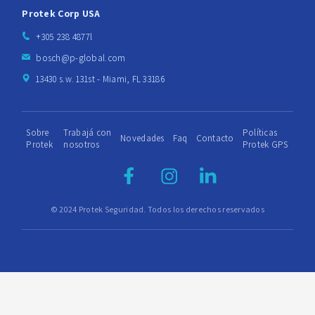
Protek Corp USA
+305 238 4877l
bosch@p-global.com
13430 s.w. 131st - Miami, FL 33186
Sobre
Trabajá con
Políticas
Novedades
Faq
Contacto
Protek
nosotros
Protek GPS
© 2024 Protek Seguridad. Todos los derechos reservados