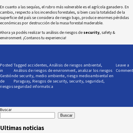
En cuanto a las sequías, el rubro más vulnerable es el agrícola ganadero. En
cambio, respecto a los incendios forestales, si bien casi la totalidad de la
superficie del país se considera de riesgo bajo, produce enormes pérdidas
económicas por destrucción de la masa forestal maderable.
Ahora ya podés realizar tu análisis de riesgos de
security
, safety &
environment. ¡Contanos tu experiencia!
Posted
Tagged
accidentes
,
Análisis de riesgos ambiental
,
Leave a
in
Análisis de riesgos de environment
,
analizar los riesgos
Comment
Gestión
de security
,
medio ambiente
,
riesgo medioambiental en
de
Paraguay
,
Riesgos de security
,
security
,
seguridad
,
riesgos
seguridad informatica
Buscar
Buscar
Ultimas noticias