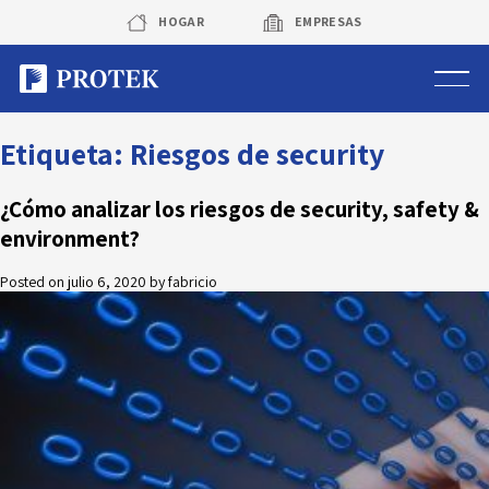
Skip
HOGAR
EMPRESAS
to
content
Sistema de alarmas
Etiqueta:
Riesgos de security
Sistema de cámaras
¿Cómo analizar los riesgos de security, safety &
environment?
Rastreo vehicular GPS
Posted on
julio 6, 2020
by
fabricio
Protek Personas
Corredora de seguros
Sobre Protek
Trabaja con nosotros