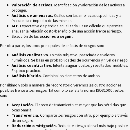
Valoración de activos.
Identificación y valoración de los activos a
proteger.
Análisis de amenazas.
Cuáles son las amenazas específicas y la
frecuencia e impacto de las mismas.
ALE.
Expectativa de pérdida anualizada. Es un cálculo que permite
analizar la relación costo/beneficio de una acción frente al riesgo.
Selección de las
acciones a seguir
.
Por otra parte, los tipos principales de análisis de riesgos son:
Análisis cualitativo.
Es más subjetivo, prescinde de valores
numéricos. Se basa en probabilidades de ocurrencia y nivel de riesgo.
Análisis cuantitativo.
Intenta asignar costos y resultados medibles.
Es poco práctico.
Análisis híbrido.
Combina los elementos de ambos.
Por último y solo a manera de recordatorio veremos las cuatro
acciones
posibles
frente a los riesgos. Tal como lo señala la norma ISO31000, estos
son:
Aceptación.
El costo de tratamiento es mayor que las pérdidas que
ocasionaría.
Transferencia.
Comparte los riesgos con otro, por ejemplo a través
de un seguro.
Reducción o mitigación.
Reducir el riesgo al nivel más bajo posible.