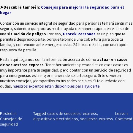
➤Descubre también:
Consejos para mejorar la seguridad para el
hogar
Contar con un servicio integral de seguridad para personas te hará sentir más
seguro, sabiendo que podrás recibir ayuda de manera rápida en el caso de
una
situación de peligro
. Por eso,
Protek Personas
es un plan que te
permitirá despreocuparte, porque te brinda una cobertura para toda tu
familia, y contención ante emergencias las 24 horas del día, con una rápida
respuesta de patrulla.
Hasta aquí llegamos con la información acerca de cómo
actuar en casos
de secuestros express
. Tener herramientas personales en esos casos es
muy importante para tu seguridad, pero contar con un servicio de seguridad
para emergencias es la mejor manera de sentirte seguro. Si te sirvieron
nuestros consejos, ¡compartilos en tus redes sociales! Si te quedaste con
dudas,
nuestros expertos están disponibles para ayudarte
.
Posted in
Tagged
casos de secuestro express
,
Leave a
Consejos de
dispositivos electrónicos
,
secuestro express
Comment
seguridad