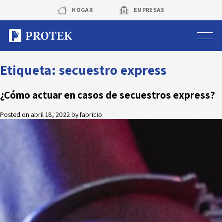
Skip
HOGAR
EMPRESAS
to
content
Sistema de alarmas
Etiqueta:
secuestro express
Sistema de cámaras
¿Cómo actuar en casos de secuestros express?
Posted on
abril 18, 2022
by
fabricio
Rastreo vehicular GPS
Protek Personas
Corredora de seguros
Sobre Protek
Trabaja con nosotros