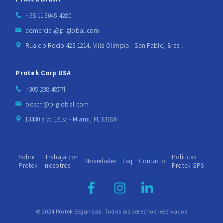
+55 11 3045 4280
comercial@p-global.com
Rua do Rocio 423-1214, Villa Olimpia - San Pablo, Brasil
Protek Corp USA
+305 238 4877l
bosch@p-global.com
13430 s.w. 131st - Miami, FL 33186
Sobre
Trabajá con
Políticas
Novedades
Faq
Contacto
Protek
nosotros
Protek GPS
© 2024 Protek Seguridad. Todos los derechos reservados