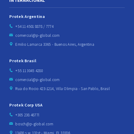
INTERNACIONAL
Protek Argentina
+54 11 4501 8878 / 7774
comercial@p-global.com
Emilio Lamarca 3365 - Buenos Aires, Argentina
Protek Brasil
+55 11 3045 4280
comercial@p-global.com
Rua do Rocio 423-1214, Villa Olimpia - San Pablo, Brasil
Protek Corp USA
+305 238 4877l
bosch@p-global.com
13430 s.w. 131st - Miami, FL 33186