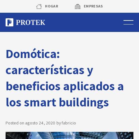
Skip
HOGAR
EMPRESAS
to
content
Sistema de alarmas
Domótica:
Sistema de cámaras
características y
Rastreo vehicular GPS
beneficios aplicados a
Protek Personas
los smart buildings
Corredora de seguros
Posted on
agosto 24, 2020
by
fabricio
Sobre Protek
Trabaja con nosotros