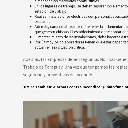
almacenar los materiales combustibles.
En los lugares de trabajo, se deben separar los element
estación de trabajo.
Realizar instalaciones eléctricas con personal capacitad
precarias.
Además, cada colaborador debe tener la indumentaria a
que generen chispas. El establecimiento debe contar con
El mantenimiento de las instalaciones, debe hacerse a tr
Por último, los colaboradores tienen que estar capacit
actúan en esa situación crítica.
Además, las empresas deben seguir las Normas Genera
Trabajo de Paraguay
. Una vez que tengamos las regla
seguridad y preventivas de incendio.
➤Mira también:
Alarmas contra incendios: ¿Cómo funcio