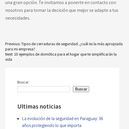
una gran opción.
Te invitamos a ponerte en
contacto con
nosotros
para tomar la decisión que mejor se adapte a tus
necesidades.
Previous:
Tipos de cerraduras de seguridad: ¿cuál es la más apropiada
para mi empresa?
Navegación
Next:
10 ejemplos de domótica para el hogar que te simplificarán la
vida
de
entradas
Buscar
Buscar
Ultimas noticias
La evolución de la seguridad en Paraguay: 36
años protegiendo lo que importa