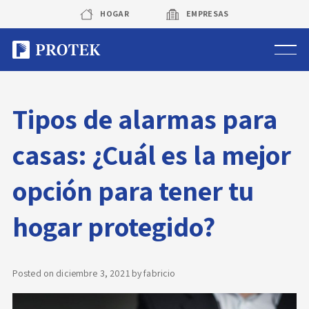
Skip
HOGAR
EMPRESAS
to
content
Sistema de alarmas
Tipos de alarmas para
Sistema de cámaras
casas: ¿Cuál es la mejor
Rastreo vehicular GPS
opción para tener tu
Protek Personas
hogar protegido?
Corredora de seguros
Posted on
diciembre 3, 2021
by
fabricio
Sobre Protek
Trabaja con nosotros