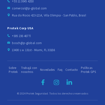
+55 11 3045 4280
comercial@p-global.com
Rua do Rocio 423-1214, Villa Olimpia - San Pablo, Brasil
Protek Corp USA
+305 238 4877l
bosch@p-global.com
13430 s.w. 131st - Miami, FL 33186
Sobre
Trabajá con
Políticas
Novedades
Faq
Contacto
Protek
nosotros
Protek GPS
© 2024 Protek Seguridad. Todos los derechos reservados