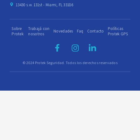
13430 s.w. 131st - Miami, FL 33186
Sobre
Trabajá con
Políticas
Novedades
Faq
Contacto
Protek
nosotros
Protek GPS
© 2024 Protek Seguridad. Todos los derechos reservados