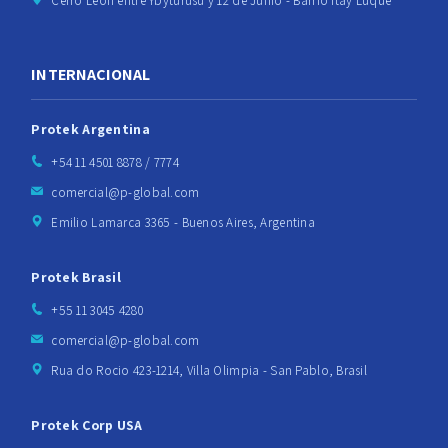
Cerro León entre Ybyturusu y 12 de Junio - Barrio Itay Luque
INTERNACIONAL
Protek Argentina
+54 11 4501 8878 / 7774
comercial@p-global.com
Emilio Lamarca 3365 - Buenos Aires, Argentina
Protek Brasil
+55 11 3045 4280
comercial@p-global.com
Rua do Rocio 423-1214, Villa Olimpia - San Pablo, Brasil
Protek Corp USA