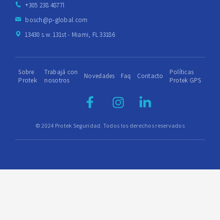
+305 238 4877l
bosch@p-global.com
13430 s.w. 131st - Miami, FL 33186
Sobre
Trabajá con
Políticas
Novedades
Faq
Contacto
Protek
nosotros
Protek GPS
© 2024 Protek Seguridad. Todos los derechos reservados