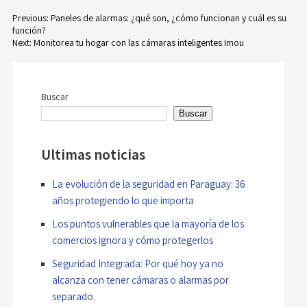
Previous:
Paneles de alarmas: ¿qué son, ¿cómo funcionan y cuál es su
función?
Navegación
Next:
Monitorea tu hogar con las cámaras inteligentes Imou
de
entradas
Buscar
Buscar
Ultimas noticias
La evolución de la seguridad en Paraguay: 36
años protegiendo lo que importa
Los puntos vulnerables que la mayoría de los
comercios ignora y cómo protegerlos
Seguridad Integrada: Por qué hoy ya no
alcanza con tener cámaras o alarmas por
separado.