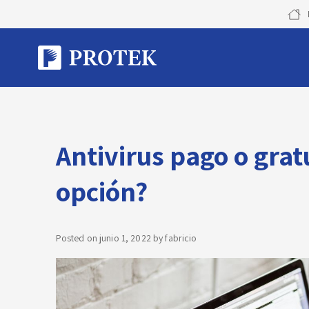
Skip
to
content
Antivirus pago o gratu
opción?
Posted on
junio 1, 2022
by
fabricio