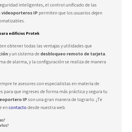
guridad inteligentes, el control unificado de las
s
videoporteros IP
permiten que los usuarios dejen
omatizables.
para edificios Protek
en obtener todas las ventajas y utilidades que
ción
y un sistema de
desbloqueo remoto de tarjeta
.
ema de alarma, y la configuración se realiza de manera
mpre te asesores con especialistas en materia de
s para que ingreses de forma más práctica y segura tu
deoportero IP
son una gran manera de lograrlo
. ¿Te
te en
contacto
desde nuestra web.
jas?
rlos?