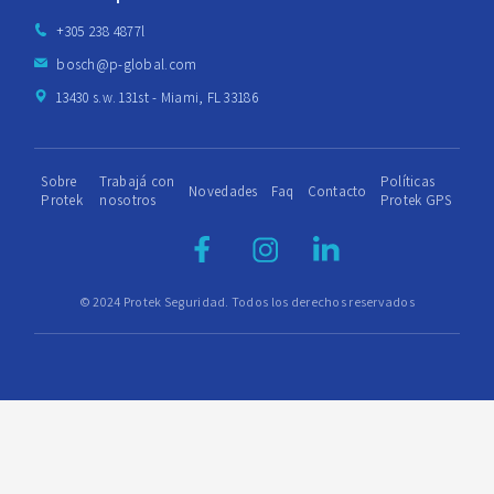
+305 238 4877l
bosch@p-global.com
13430 s.w. 131st - Miami, FL 33186
Sobre
Trabajá con
Políticas
Novedades
Faq
Contacto
Protek
nosotros
Protek GPS
© 2024 Protek Seguridad. Todos los derechos reservados