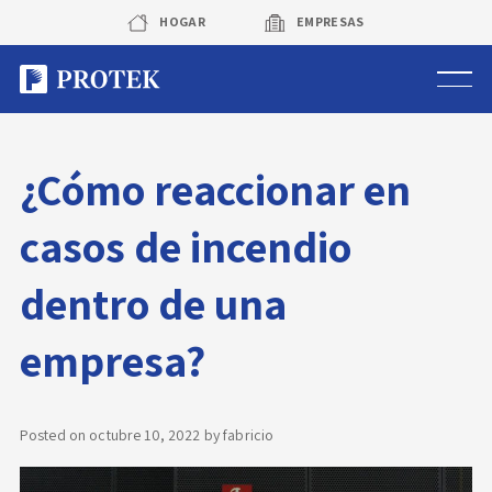
Skip
HOGAR
EMPRESAS
to
content
Sistema de alarmas
¿Cómo reaccionar en
Sistema de cámaras
casos de incendio
Rastreo vehicular GPS
dentro de una
Protek Personas
empresa?
Corredora de seguros
Posted on
octubre 10, 2022
by
fabricio
Sobre Protek
Trabaja con nosotros