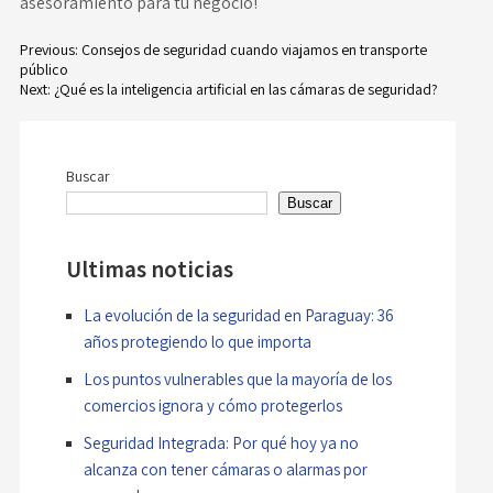
asesoramiento para tu negocio!
Previous:
Consejos de seguridad cuando viajamos en transporte
público
Navegación
Next:
¿Qué es la inteligencia artificial en las cámaras de seguridad?
de
entradas
Buscar
Buscar
Ultimas noticias
La evolución de la seguridad en Paraguay: 36
años protegiendo lo que importa
Los puntos vulnerables que la mayoría de los
comercios ignora y cómo protegerlos
Seguridad Integrada: Por qué hoy ya no
alcanza con tener cámaras o alarmas por