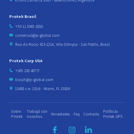
Emilio Lamarca 3365 - Buenos Aires, Argentina
Protek Brasil
+55 11 3045 4280
comercial@p-global.com
Rua do Rocio 423-1214, Villa Olimpia - San Pablo, Brasil
Protek Corp USA
+305 238 4877l
bosch@p-global.com
13430 s.w. 131st - Miami, FL 33186
Sobre
Trabajá con
Políticas
Novedades
Faq
Contacto
Protek
nosotros
Protek GPS