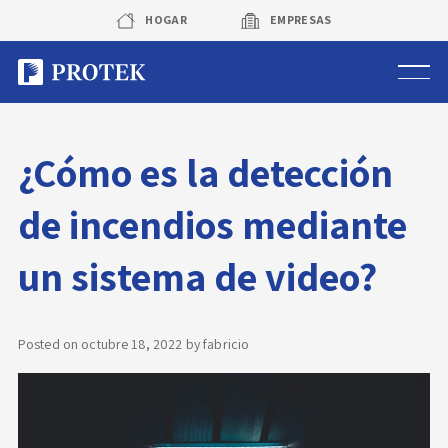
Skip
HOGAR
EMPRESAS
to
content
Sistema de alarmas
¿Cómo es la detección
Sistema de cámaras
de incendios mediante
Rastreo vehicular GPS
un sistema de video?
Protek Personas
Corredora de seguros
Posted on
octubre 18, 2022
by
fabricio
Sobre Protek
Trabaja con nosotros