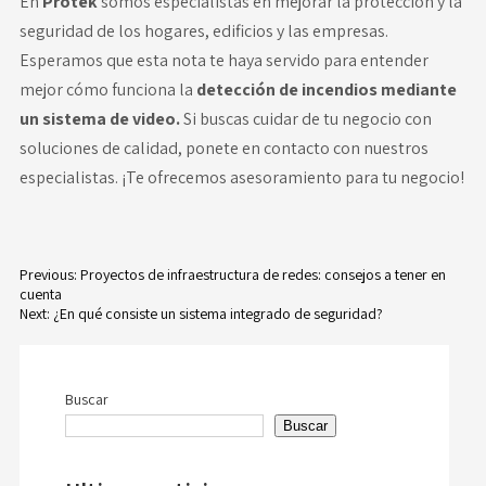
En
Protek
somos especialistas en mejorar la protección y la
seguridad de los hogares, edificios y las empresas.
Esperamos que esta nota te haya servido para entender
mejor cómo funciona la
detección de incendios mediante
un sistema de video.
Si buscas cuidar de tu negocio con
soluciones de calidad, ponete en contacto con nuestros
especialistas. ¡Te ofrecemos asesoramiento para tu negocio!
Previous:
Proyectos de infraestructura de redes: consejos a tener en
cuenta
Navegación
Next:
¿En qué consiste un sistema integrado de seguridad?
de
entradas
Buscar
Buscar