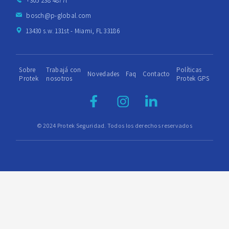
+305 238 4877l
bosch@p-global.com
13430 s.w. 131st - Miami, FL 33186
Sobre
Trabajá con
Políticas
Novedades
Faq
Contacto
Protek
nosotros
Protek GPS
© 2024 Protek Seguridad. Todos los derechos reservados