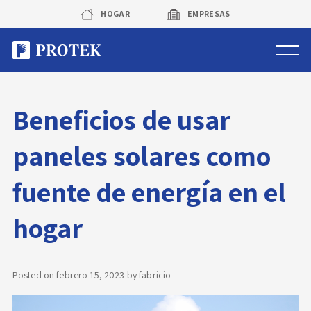
Skip
HOGAR
EMPRESAS
to
content
Sistema de alarmas
Beneficios de usar
Sistema de cámaras
paneles solares como
Rastreo vehicular GPS
fuente de energía en el
Protek Personas
hogar
Corredora de seguros
Posted on
febrero 15, 2023
by
fabricio
Sobre Protek
Trabaja con nosotros