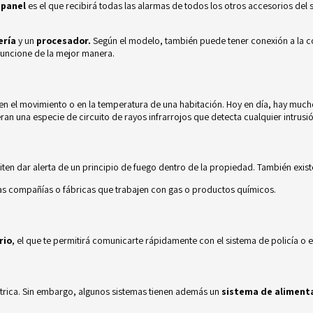
l
panel
es el que recibirá todas las alarmas de todos los otros accesorios del 
ería
y un
procesador.
Según el modelo, también puede tener conexión a la c
funcione de la mejor manera.
 en el movimiento o en la temperatura de una habitación. Hoy en día, hay muc
ran una especie de circuito de rayos infrarrojos que detecta cualquier intrusió
iten dar alerta de un principio de fuego dentro de la propiedad. También exi
 las compañías o fábricas que trabajen con gas o productos químicos.
rio
, el que te permitirá comunicarte rápidamente con el sistema de policía o
ctrica. Sin embargo, algunos sistemas tienen además un
sistema de aliment