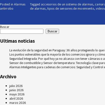
Posted in
Alarmas
Tagged
accesorios de un sistema de alarmas
,
camara
antirrobo
de alarmas
,
tipos de sensores de movimiento
,
videov
Buscar
Buscar
Ultimas noticias
La evolución de la seguridad en Paraguay: 36 años protegiendo lo que
Los puntos vulnerables que la mayoría de los comercios ignora y cómo
Seguridad Integrada: Por qué hoy ya no alcanza con tener cámaras o 
Sensor de combustible y Sensor de temperatura: Tecnología clave para e
Alarmas Inteligentes para cadenas de comercios: Seguridad y Control e
Archivo
julio 2026
junio 2026
mayo 2026
abril 2026
marzo 2026