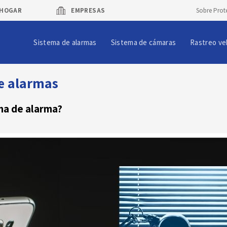
HOGAR
EMPRESAS
Sobre Prot
Sistema de alarmas
Sistema de cámaras
Rastreo ve
de alarmas
ema de alarma?