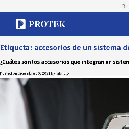
Skip
to
content
Etiqueta:
accesorios de un sistema 
¿Cuáles son los accesorios que integran un sist
Posted on
diciembre 30, 2021
by
fabricio