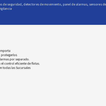
s de seguridad
,
detectores de movimiento
,
panel de alarmas
,
sensores d
igilancia
 importa
 protegerlos
alarmas por separado.
l control eficiente de flotas.
n todas las Sucursales