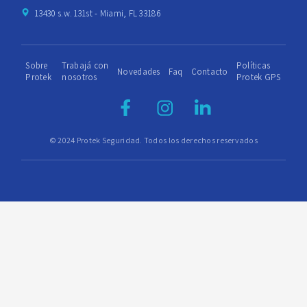
13430 s.w. 131st - Miami, FL 33186
Sobre
Trabajá con
Políticas
Novedades
Faq
Contacto
Protek
nosotros
Protek GPS
© 2024 Protek Seguridad. Todos los derechos reservados