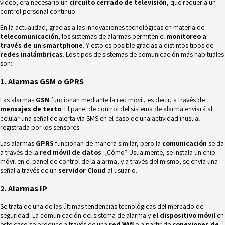
vídeo, era necesario un
circuito cerrado de televisión
, que requería un
control personal continuo.
En la actualidad, gracias a las innovaciones tecnológicas en materia de
telecomunicación
, los sistemas de alarmas permiten el
monitoreo a
través de un smartphone
. Y esto es posible gracias a distintos tipos de
redes inalámbricas
. Los tipos de sistemas de comunicación más habituales
son:
1. Alarmas GSM o GPRS
Las alarmas
GSM
funcionan mediante la red móvil, es decir, a través de
mensajes de texto
. El panel de control del sistema de alarma enviará al
celular una señal de alerta vía SMS en el caso de una actividad inusual
registrada por los sensores.
Las alarmas
GPRS
funcionan de manera similar, pero la
comunicación
se da
a través de la
red móvil de datos
. ¿Cómo? Usualmente, se instala un chip
móvil en el panel de control de la alarma, y a través del mismo, se envía una
señal a través de un
servidor Cloud
al usuario.
2. Alarmas IP
Se trata de una de las últimas tendencias tecnológicas del mercado de
seguridad. La comunicación del sistema de alarma y
el dispositivo móvil
en
este caso se produce a través de una
red Wifi
o a partir de
conexiones de