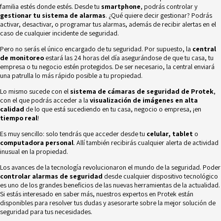
familia estés donde estés. Desde tu
smartphone
, podrás controlar y
gestionar tu sistema de alarmas
. ¿Qué quiere decir gestionar? Podrás
activar, desactivar, o programar tus alarmas, además de recibir alertas en el
caso de cualquier incidente de seguridad.
Pero no serás el único encargado de tu seguridad. Por supuesto, la
central
de monitoreo
estará las 24 horas del día asegurándose de que tu casa, tu
empresa o tu negocio estén protegidos. De ser necesario, la central enviará
una patrulla lo más rápido posible a tu propiedad.
Lo mismo sucede con el
sistema de cámaras de seguridad de Protek
,
con el que podrás acceder a la
visualización de imágenes en alta
calidad
de lo que está sucediendo en tu casa, negocio o empresa, ¡en
tiempo real
!
Es muy sencillo: solo tendrás que acceder desde tu
celular, tablet
o
computadora personal
. Allí también recibirás cualquier alerta de actividad
inusual en la propiedad.
Los avances de la tecnología revolucionaron el mundo de la seguridad. Poder
controlar alarmas de seguridad
desde cualquier dispositivo tecnológico
es uno de los grandes beneficios de las nuevas herramientas de la actualidad.
Si estás interesado en saber más, nuestros expertos en
Protek
están
disponibles para resolver tus dudas y asesorarte sobre la mejor solución de
seguridad para tus necesidades.