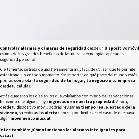
Controlar alarmas
y cámaras
de seguridad
desde un
dispositivo móvil
es uno de los grandes beneficios de las nuevas tecnologías aplicadas a la
seguridad personal.
Ciertamente, se trata de una herramienta muy fácil de utilizar que te permite
estar tranquilo en todo momento. Sin importar en qué parte del mundo estés,
podrás
controlar la seguridad de tu hogar, tu negocio o tu empresa
desde tu
celular.
Atrás quedaron los días en los que volvíamos con miedo de las vacaciones,
temiendo que alguien haya
ingresado en nuestra propiedad
. Ahora,
desde tu dispositivo móvil, podrás revisar en
t
iempo real
el
estado de la
vivienda
, y recibirás las
alertas
correspondientes en el caso de que haya
algún
movimiento inusual.
➤Lee también:
¿Cómo funcionan las alarmas inteligentes para
casas?