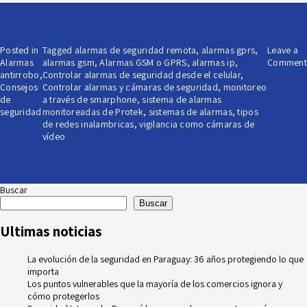
Posted in
Tagged
alarmas de seguridad remota
,
alarmas gprs
,
Leave a
Alarmas
alarmas gsm
,
Alarmas GSM o GPRS
,
alarmas ip
,
Comment
antirrobo
,
Controlar alarmas de seguridad desde el celular
,
Consejos
Controlar alarmas y cámaras de seguridad
,
monitoreo
de
a través de smarphone
,
sistema de alarmas
seguridad
monitoreadas de Protek
,
sistemas de alarmas
,
tipos
de redes inalambricas
,
vigilancia como cámaras de
vídeo
Buscar
Buscar
Ultimas noticias
La evolución de la seguridad en Paraguay: 36 años protegiendo lo que
importa
Los puntos vulnerables que la mayoría de los comercios ignora y
cómo protegerlos