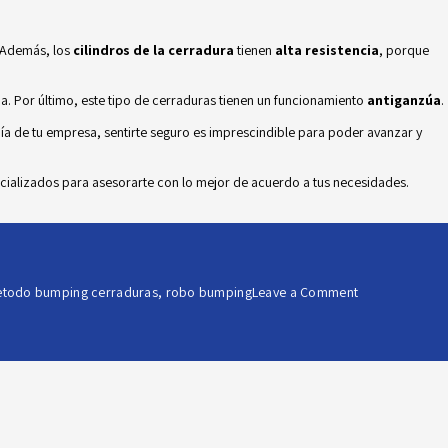
. Además, los
cilindros de la cerradura
tienen
alta resistencia
, porque
a. Por último, este tipo de cerraduras
tienen un funcionamiento
antiganzúa
.
 día de tu empresa, sentirte seguro es imprescindible para poder avanzar y
cializados para asesorarte con lo mejor de acuerdo a tus necesidades.
on
todo bumping cerraduras
,
robo bumping
Leave a Comment
Cerraduras
antibumping:
¿Qué
son
y
cómo
protegen
tu