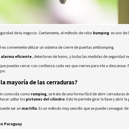
guridad de tu negocio. Ciertamente, el método de robo
bumping
es uno de l
 es conveniente utilizar un
sistema de cierre de puertas antibumping
.
e
alarma eficiente
, detectores de humo, y todas las medidas de seguridad n
 y que puedas cerrar con confianza cada vez que cierres para irte a descansar
mpo.
la mayoría de las cerraduras?
mbién conocida como
ramping
, se trata de una forma fácil de abrir cerraduras 
 hacer saltar los
pistones del cilindro
. Esto te permite girar la llave y abrir la
 puede ser un
martillo
. Es un método muy sencillo que se puede conseguir de
 en Paraguay