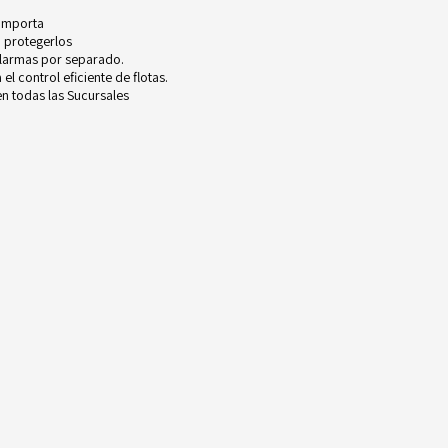
 importa
 protegerlos
alarmas por separado.
l control eficiente de flotas.
n todas las Sucursales