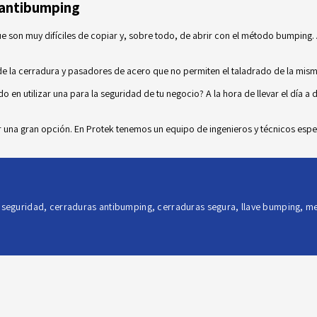
s antibumping
que son muy difíciles de copiar y, sobre todo, de abrir con el método bumping
 de la cerradura y pasadores de acero que no permiten el taladrado de la mism
 en utilizar una para la seguridad de tu negocio? A la hora de llevar el día a
r una gran opción. En
Protek
tenemos un equipo de ingenieros y técnicos espe
 seguridad
,
cerraduras antibumping
,
cerraduras segura
,
llave bumping
,
me