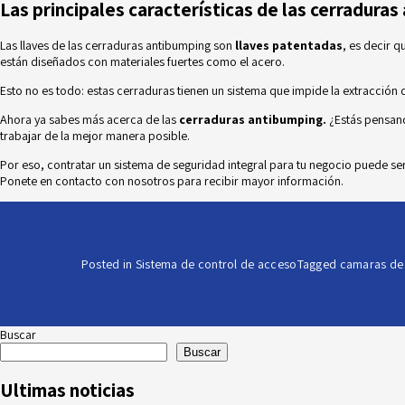
Las principales características de las cerradura
Las llaves de las cerraduras antibumping son
llaves patentadas
, es decir 
están diseñados con materiales fuertes como el acero.
Esto no es todo: estas cerraduras tienen un sistema que impide la extracción
Ahora ya sabes más acerca de las
cerraduras antibumping.
¿Estás pensando
trabajar de la mejor manera posible.
Por eso, contratar un sistema de seguridad integral para tu negocio puede se
Ponete en
contacto con nosotros
para recibir mayor información.
Posted in
Sistema de control de acceso
Tagged
camaras de
Buscar
Buscar
Ultimas noticias