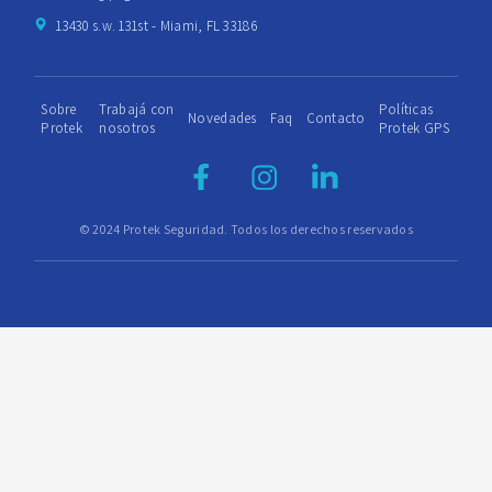
13430 s.w. 131st - Miami, FL 33186
Sobre
Trabajá con
Políticas
Novedades
Faq
Contacto
Protek
nosotros
Protek GPS
© 2024 Protek Seguridad. Todos los derechos reservados