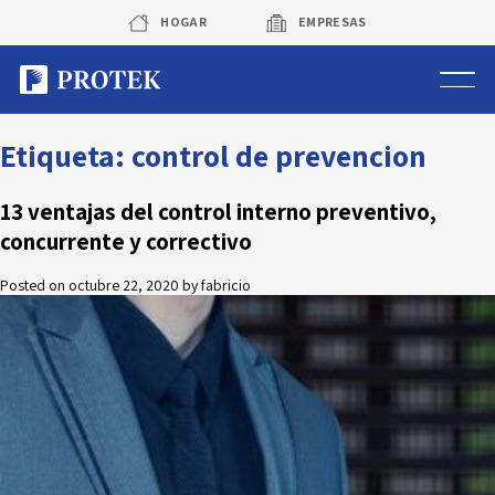
Skip
HOGAR
EMPRESAS
to
content
Sistema de alarmas
Etiqueta:
control de prevencion
Sistema de cámaras
13 ventajas del control interno preventivo,
concurrente y correctivo
Rastreo vehicular GPS
Posted on
octubre 22, 2020
by
fabricio
Protek Personas
Corredora de seguros
Sobre Protek
Trabaja con nosotros