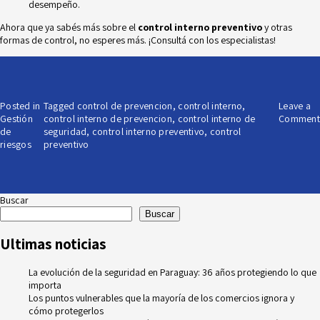
desempeño.
Ahora que ya sabés más sobre el
control interno preventivo
y otras
formas de control, no esperes más. ¡Consultá con los especialistas!
Posted in
Tagged
control de prevencion
,
control interno
,
Leave a
Gestión
control interno de prevencion
,
control interno de
Comment
de
seguridad
,
control interno preventivo
,
control
riesgos
preventivo
Buscar
Buscar
Ultimas noticias
La evolución de la seguridad en Paraguay: 36 años protegiendo lo que
importa
Los puntos vulnerables que la mayoría de los comercios ignora y
cómo protegerlos