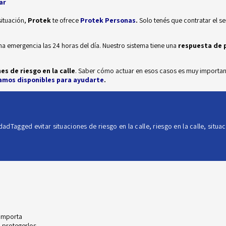
ar
situación,
Protek
te ofrece
Protek Personas
.
Solo tenés que contratar el se
na emergencia las 24 horas del día. Nuestro sistema tiene una
respuesta de p
es de riesgo en la calle
. Saber cómo actuar en esos casos es muy importante 
amos disponibles para ayudarte
.
idad
Tagged
evitar situaciones de riesgo en la calle
,
riesgo en la calle
,
situa
 importa
 protegerlos