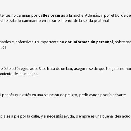
ntentes no caminar por
calles oscuras
a la noche. Además, ir por el borde de 
ible evitarlo caminando en la parte interior de la senda peatonal.
ables e inofensivas. Es importante
no dar información personal
, sobre tod
lica.
 éste esté registrado. Si se trata de un taxi, asegurarse de que tenga el nom
amiento de las manijas.
i pensás que estás en una situación de peligro, pedir ayuda podría salvarte.
ciales a pie por la calle, y si necesitás ayuda, siempre es una buena idea acudi