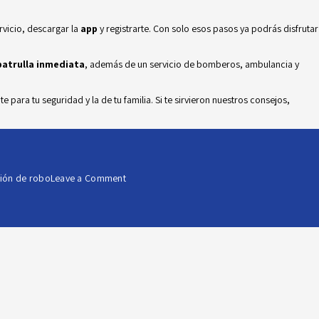
rvicio, descargar la
app
y registrarte. Con solo esos pasos ya podrás disfrutar
atrulla inmediata
, además de un servicio de bomberos, ambulancia y
para tu seguridad y la de tu familia. Si te sirvieron nuestros consejos,
on
ción de robo
Leave a Comment
¿Qué
hacer
para
prevenir
situaciones
de
riesgo
en
la
calle?