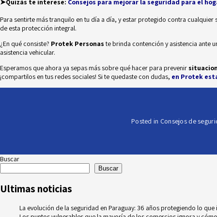
➤Quizás te interese:
Consejos para mejorar la seguridad para el hog
Para sentirte más tranquilo en tu día a día, y estar protegido contra cualquier 
de esta protección integral.
¿En qué consiste?
Protek Personas
te brinda contención y asistencia ante u
asistencia vehicular.
Esperamos que ahora ya sepas más sobre qué hacer para prevenir
situacion
¡compartilos en tus redes sociales! Si te quedaste con dudas,
en Protek est
Posted in
Consejos de segur
Buscar
Buscar
Ultimas noticias
La evolución de la seguridad en Paraguay: 36 años protegiendo lo que
Los puntos vulnerables que la mayoría de los comercios ignora y cómo