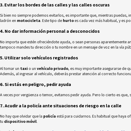
3. Evitar los bordes de las calles y las calles oscuras
Si bien no siempre podemos evitarlos, es importante que, mientras puedas, i
ladrón en
motocicleta
. Este tipo de
hurto
es cada vez más habitual, y es pos
4. No dar información personal a desconocidos
No importa que estén ofreciéndote ayuda, o sean personas aparentemente am
tampoco mandes tu dirección o tu nombre en un mensaje de voz en la vía púb
5. Utilizar solo vehículos registrados
Al tomar un
taxi
o un
vehículo privado
, es muy importante asegurarse de que
Además, al ingresar al vehículo, deberás prestar atención al correcto funcion
6. Si estás en peligro, pedir ayuda
A veces por vergüenza o temor, evitamos pedir ayuda. Pero lo cierto es que, s
7. Acudir a la policía ante situaciones de riesgo en la calle
No hay que olvidar que la
policía
está para cuidarnos. Es habitual que haya ofi
tu
dispositivo móvil
.