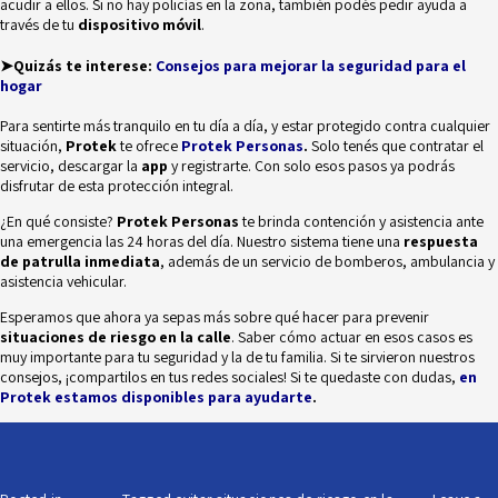
acudir a ellos. Si no hay policías en la zona, también podés pedir ayuda a
través de tu
dispositivo móvil
.
➤Quizás te interese:
Consejos para mejorar la seguridad para el
hogar
Para sentirte más tranquilo en tu día a día, y estar protegido contra cualquier
situación,
Protek
te ofrece
Protek Personas
.
Solo tenés que contratar el
servicio, descargar la
app
y registrarte. Con solo esos pasos ya podrás
disfrutar de esta protección integral.
¿En qué consiste?
Protek Personas
te brinda contención y asistencia ante
una emergencia las 24 horas del día. Nuestro sistema tiene una
respuesta
de patrulla inmediata
, además de un servicio de bomberos, ambulancia y
asistencia vehicular.
Esperamos que ahora ya sepas más sobre qué hacer para prevenir
situaciones de riesgo en la calle
. Saber cómo actuar en esos casos es
muy importante para tu seguridad y la de tu familia. Si te sirvieron nuestros
consejos, ¡compartilos en tus redes sociales! Si te quedaste con dudas,
en
Protek estamos disponibles para ayudarte
.