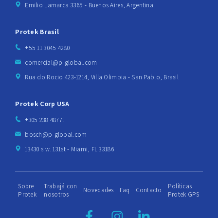
Emilio Lamarca 3365 - Buenos Aires, Argentina
Protek Brasil
+55 11 3045 4280
comercial@p-global.com
Rua do Rocio 423-1214, Villa Olimpia - San Pablo, Brasil
Protek Corp USA
+305 238 4877l
bosch@p-global.com
13430 s.w. 131st - Miami, FL 33186
Sobre
Trabajá con
Políticas
Novedades
Faq
Contacto
Protek
nosotros
Protek GPS