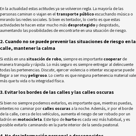
En la actualidad estas actitudes ya se volvieron regla. La mayoría de las
personas caminan o viajan en el
transporte público
escuchando música o
mirando las redes sociales. Si bien es tentador, lo cierto es que estas
actividades te hacen estar mucho más
desprotegido
y despistado,
aumentando las posibilidades de encontrarte en una situación de riesgo.
2. Cuando no se puede prevenir las situaciones de riesgo en la
calle, mantener la calma
Si estás en una
situación de robo
, siempre es importante
cooperar
de
manera tranquila y rápida. Lo más seguro es siempre entregar al delincuente
todas las pertenencias. Discutir, ejercer violencia o intentar escaparse puede
llegar a ser muy
peligroso
. Lo cierto es que ninguna pertenencia material vale
más que tu vida o tu integridad física.
3. Evitar los bordes de las calles y las calles oscuras
Si bien no siempre podemos evitarlos, es importante que, mientras puedas,
intentes no caminar por
calles oscuras
a la noche. Además, ir por el borde
de la calle, cerca de los vehículos, aumenta el riesgo de ser robado por un
ladrón en
motocicleta
. Este tipo de
hurto
es cada vez más habitual, y es
posible evitarlo caminando en la parte interior de la senda peatonal.
4. No dar información personal a desconocidos