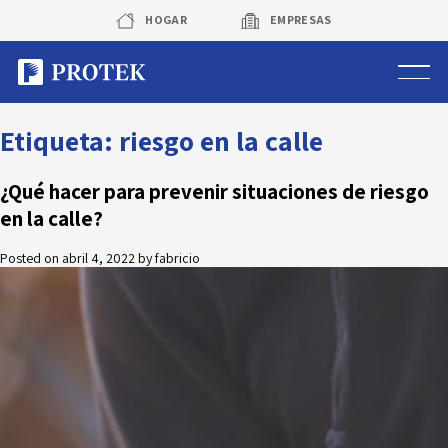
Skip
HOGAR
EMPRESAS
to
content
Sistema de alarmas
Etiqueta:
riesgo en la calle
Sistema de cámaras
¿Qué hacer para prevenir situaciones de riesgo
en la calle?
Rastreo vehicular GPS
Posted on
abril 4, 2022
by
fabricio
Protek Personas
Corredora de seguros
Sobre Protek
Trabaja con nosotros