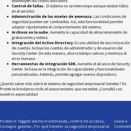
disminuyen los costos asociados.
Control de fallas.
El sistema no se interrumpe aunque existan fallos
en el servidor.
Administración de los niveles de amenaza.
Las condiciones de
seguridad pueden ser cambiantes. Así, esta funcionalidad permite
adaptar rápidamente el comportamiento del sistema.
Archivos en la nube.
Aumenta la capacidad de almacenamiento de
grabaciones y videos.
Integración del Active Directory.
Es una utilidad de sincronización
de cuentas. Incluye las cuentas de administrador y de usuarios del
Security Center. De esta manera, ahorra tiempo valioso y minimiza el
error humano.
Herramientas de integración SDK.
Aumenta el alcance de Security
Center. Se basa en la integración de capacidades y funcionalidades
personalizadas. Además, permite agregar nuevos dispositivos.
¿Querés saber más sobre el sistema de seguridad empresarial Genetec? En
Protek
te brindamos todo el asesoramiento que necesites. ¡Consultá con
nuestros especialistas!
Posted in
Tagged
alarma monitoreada
,
control de accesos
,
Leave a
Consejos
genetec
,
Por qué Genetec es seguridad empresarial
Comment