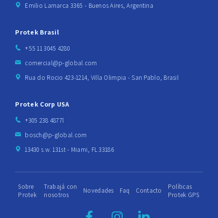
Emilio Lamarca 3365 - Buenos Aires, Argentina
Protek Brasil
+55 11 3045 4280
comercial@p-global.com
Rua do Rocio 423-1214, Villa Olimpia - San Pablo, Brasil
Protek Corp USA
+305 238 4877l
bosch@p-global.com
13430 s.w. 131st - Miami, FL 33186
Sobre
Trabajá con
Políticas
Novedades
Faq
Contacto
Protek
nosotros
Protek GPS