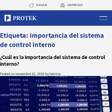
Skip
HOGAR
EMPRESAS
to
content
Sistema de alarmas
Etiqueta:
importancia del sistema
de control interno
Sistema de cámaras
¿Cuál es la importancia del sistema de control
Rastreo vehicular GPS
interno?
Protek Personas
Posted on
noviembre 10, 2020
by
fabricio
Corredora de seguros
Sobre Protek
Trabaja con nosotros