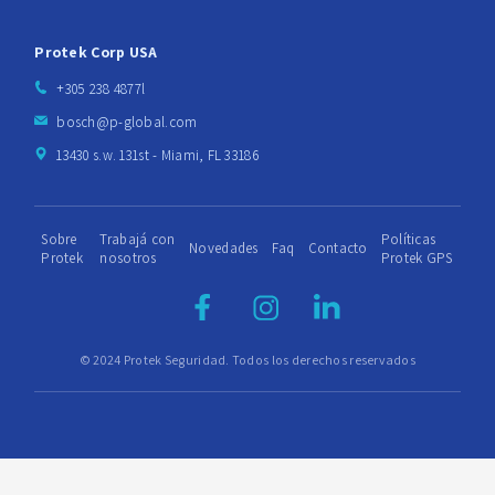
Protek Corp USA
+305 238 4877l
bosch@p-global.com
13430 s.w. 131st - Miami, FL 33186
Sobre
Trabajá con
Políticas
Novedades
Faq
Contacto
Protek
nosotros
Protek GPS
© 2024 Protek Seguridad. Todos los derechos reservados