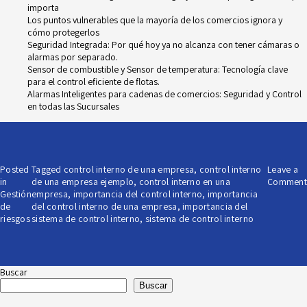
importa
Los puntos vulnerables que la mayoría de los comercios ignora y
cómo protegerlos
Seguridad Integrada: Por qué hoy ya no alcanza con tener cámaras o
alarmas por separado.
Sensor de combustible y Sensor de temperatura: Tecnología clave
para el control eficiente de flotas.
Alarmas Inteligentes para cadenas de comercios: Seguridad y Control
en todas las Sucursales
Posted
Tagged
control interno de una empresa
,
control interno
Leave a
in
de una empresa ejemplo
,
control interno en una
Comment
Gestión
empresa
,
importancia del control interno
,
importancia
de
del control interno de una empresa
,
importancia del
riesgos
sistema de control interno
,
sistema de control interno
Buscar
Buscar