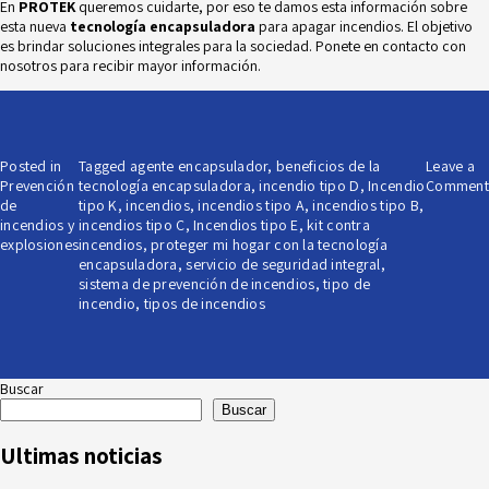
En
PROTEK
queremos cuidarte, por eso te damos esta información sobre
esta nueva
tecnología encapsuladora
para apagar incendios. El objetivo
es brindar soluciones integrales para la sociedad. Ponete en contacto con
nosotros para recibir mayor información.
Posted in
Tagged
agente encapsulador
,
beneficios de la
Leave a
Prevención
tecnología encapsuladora
,
incendio tipo D
,
Incendio
Comment
de
tipo K
,
incendios
,
incendios tipo A
,
incendios tipo B
,
incendios y
incendios tipo C
,
Incendios tipo E
,
kit contra
explosiones
incendios
,
proteger mi hogar con la tecnología
encapsuladora
,
servicio de seguridad integral
,
sistema de prevención de incendios
,
tipo de
incendio
,
tipos de incendios
Buscar
Buscar
Ultimas noticias