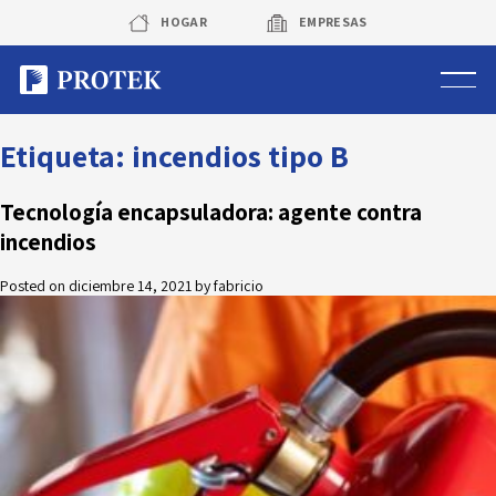
Skip
HOGAR
EMPRESAS
to
content
Sistema de alarmas
Etiqueta:
incendios tipo B
Sistema de cámaras
Tecnología encapsuladora: agente contra
incendios
Rastreo vehicular GPS
Posted on
diciembre 14, 2021
by
fabricio
Protek Personas
Corredora de seguros
Sobre Protek
Trabaja con nosotros