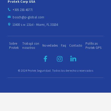
Protek Corp USA
+305 238 4877l
bosch@p-global.com
13430 s.w. 131st - Miami, FL 33186
Sobre
Trabajá con
Políticas
Novedades
Faq
Contacto
Protek
nosotros
Protek GPS
© 2024 Protek Seguridad. Todos los derechos reservados