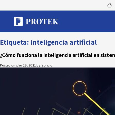
Skip
to
content
Etiqueta:
inteligencia artificial
¿Cómo funciona la inteligencia artificial en sist
Posted on
julio 29, 2021
by
fabricio