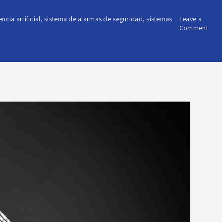
encia artificial
,
sistema de alarmas de seguridad
,
sistemas
Leave a
on
Comment
¿Có
func
la
intel
artif
en
sist
de
segu