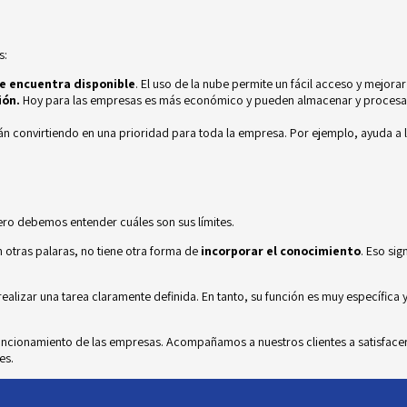
s:
e encuentra disponible
. El uso de la nube permite un fácil acceso y mejora
ión.
Hoy para las empresas es más económico y pueden almacenar y procesar 
án convirtiendo en una prioridad para toda la empresa. Por ejemplo, ayuda a 
, pero debemos entender cuáles son sus límites.
n otras palaras, no tiene otra forma de
incorporar el conocimiento
. Eso sig
a realizar una tarea claramente definida. En tanto, su función es muy específic
funcionamiento de las empresas. Acompañamos a nuestros clientes a satisfac
es.