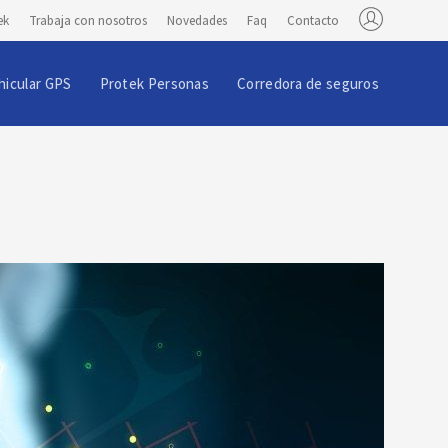
ek
Trabaja con nosotros
Novedades
Faq
Contacto
hicular GPS
Protek Personas
Corredora de seguros