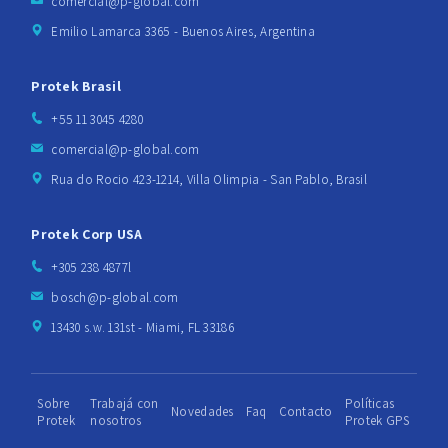
comercial@p-global.com
Emilio Lamarca 3365 - Buenos Aires, Argentina
Protek Brasil
+55 11 3045 4280
comercial@p-global.com
Rua do Rocio 423-1214, Villa Olimpia - San Pablo, Brasil
Protek Corp USA
+305 238 4877l
bosch@p-global.com
13430 s.w. 131st - Miami, FL 33186
Sobre
Trabajá con
Políticas
Novedades
Faq
Contacto
Protek
nosotros
Protek GPS