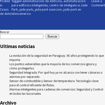
Posted
Tagged
automatizacion de edificios
,
automatizacion
Leave a
in
para edificios inteligentes
,
centro de inteligencia Jade
Comment
Casos
Park
,
jade park
,
jade park asuncion
,
jade park en
de éxito
latinoamerica
Buscar
Buscar
Ultimas noticias
La evolución de la seguridad en Paraguay: 36 años protegiendo lo que
importa
Los puntos vulnerables que la mayoría de los comercios ignora y
cómo protegerlos
Seguridad Integrada: Por qué hoy ya no alcanza con tener cámaras o
alarmas por separado.
Sensor de combustible y Sensor de temperatura: Tecnología clave
para el control eficiente de flotas.
Alarmas Inteligentes para cadenas de comercios: Seguridad y Control
en todas las Sucursales
Archivo