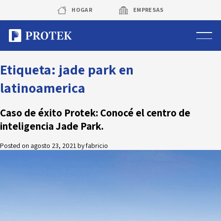
Skip
HOGAR
EMPRESAS
to
content
Sistema de alarmas
Etiqueta:
jade park en
latinoamerica
Sistema de cámaras
Caso de éxito Protek: Conocé el centro de
Rastreo vehicular GPS
inteligencia Jade Park.
Protek Personas
Posted on
agosto 23, 2021
by
fabricio
Corredora de seguros
Sobre Protek
Trabaja con nosotros