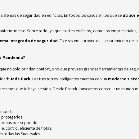
 sistemas de seguridad en edificios. En todos los casos en los que se
utilice 
nteriormente. Sobre todo, ya que existen edificios, como los empresariales,
tema integrado de seguridad
. Este sistema provee un asesoramiento de l
la Pandemia?
 que no solo brindan confort, sino que proveen grandes herramientas de segu
nidad:
Jade Park
. Las tres torres inteligentes cuentan con un
moderno sistem
Esperamos que te haya servido. Desde
Protek
, buscamos construir un mundo m
 importa
 protegerlos
alarmas por separado.
l control eficiente de flotas.
n todas las Sucursales