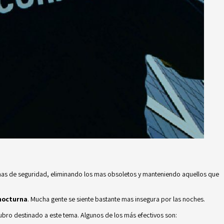
temas de seguridad, eliminando los mas obsoletos y manteniendo aquellos que
nocturna
. Mucha gente se siente bastante mas insegura por las noches.
ubro destinado a este tema. Algunos de los más efectivos son: