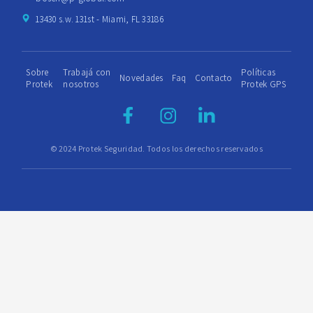
13430 s.w. 131st - Miami, FL 33186
Sobre
Trabajá con
Políticas
Novedades
Faq
Contacto
Protek
nosotros
Protek GPS
© 2024 Protek Seguridad. Todos los derechos reservados