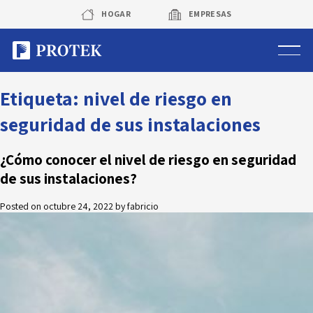
Skip
HOGAR
EMPRESAS
to
content
Sistema de alarmas
Etiqueta:
nivel de riesgo en
seguridad de sus instalaciones
Sistema de cámaras
¿Cómo conocer el nivel de riesgo en seguridad
Rastreo vehicular GPS
de sus instalaciones?
Protek Personas
Posted on
octubre 24, 2022
by
fabricio
Corredora de seguros
Sobre Protek
Trabaja con nosotros