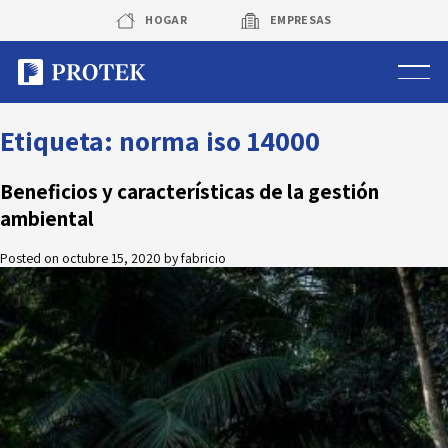
Skip
HOGAR
EMPRESAS
to
content
Sistema de alarmas
Etiqueta:
norma iso 14000
Sistema de cámaras
Beneficios y características de la gestión
ambiental
Rastreo vehicular GPS
Posted on
octubre 15, 2020
by
fabricio
Protek Personas
Corredora de seguros
Sobre Protek
Trabaja con nosotros