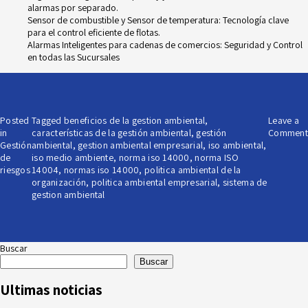
alarmas por separado.
Sensor de combustible y Sensor de temperatura: Tecnología clave
para el control eficiente de flotas.
Alarmas Inteligentes para cadenas de comercios: Seguridad y Control
en todas las Sucursales
Posted
Tagged
beneficios de la gestion ambiental
,
Leave a
in
características de la gestión ambiental
,
gestión
Comment
Gestión
ambiental
,
gestion ambiental empresarial
,
iso ambiental
,
de
iso medio ambiente
,
norma iso 14000
,
norma ISO
riesgos
14004
,
normas iso 14000
,
politica ambiental de la
organización
,
politica ambiental empresarial
,
sistema de
gestion ambiental
Buscar
Buscar
Ultimas noticias