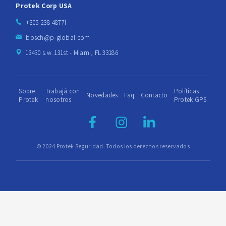
Protek Corp USA
+305 238 4877l
bosch@p-global.com
13430 s.w. 131st - Miami, FL 33186
Sobre
Trabajá con
Políticas
Novedades
Faq
Contacto
Protek
nosotros
Protek GPS
© 2024 Protek Seguridad. Todos los derechos reservados