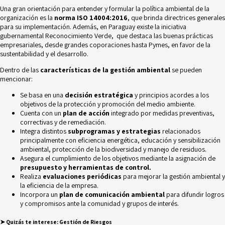
Una gran orientación para entender y formular la política ambiental de la
organización es la
norma ISO 14004:2016
, que brinda directrices generales
para su implementación. Además, en Paraguay existe la iniciativa
gubernamental
Reconocimiento Verde,
que destaca las buenas prácticas
empresariales, desde grandes coporaciones hasta Pymes, en favor de la
sustentabilidad y el desarrollo.
Dentro de las
características de la gestión ambiental
se pueden
mencionar:
Se basa en una
decisión estratégica
y principios acordes a los
objetivos de la protección y promoción del medio ambiente.
Cuenta con un
plan de acción
integrado por medidas preventivas,
correctivas y de remediación.
Integra distintos
subprogramas y estrategias
relacionados
principalmente con eficiencia energética, educación y sensibilización
ambiental, protección de la biodiversidad y manejo de residuos.
Asegura el cumplimiento de los objetivos mediante la asignación de
presupuesto y herramientas de control.
Realiza
evaluaciones periódicas
para mejorar la gestión ambiental y
la eficiencia de la empresa.
Incorpora un
plan de comunicación ambiental
para difundir logros
y compromisos ante la comunidad y grupos de interés.
➤
Quizás te interese:
Gestión de Riesgos