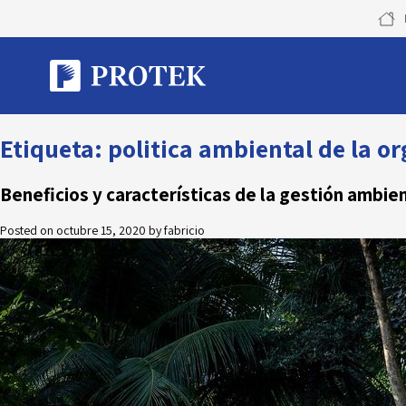
Skip
to
content
Etiqueta:
politica ambiental de la o
Beneficios y características de la gestión ambie
Posted on
octubre 15, 2020
by
fabricio