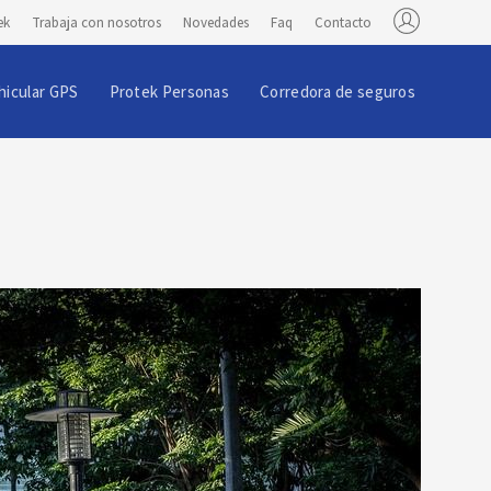
ek
Trabaja con nosotros
Novedades
Faq
Contacto
hicular GPS
Protek Personas
Corredora de seguros