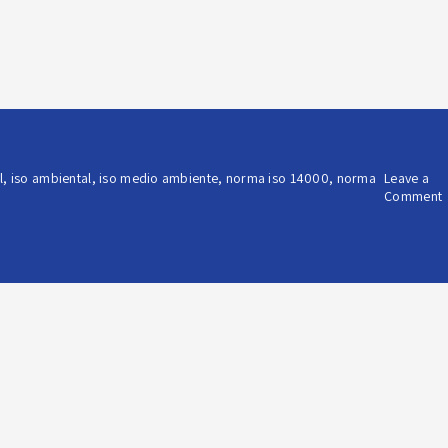
l
,
iso ambiental
,
iso medio ambiente
,
norma iso 14000
,
norma
Leave a
Comment
B
y
c
l
g
a