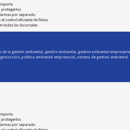
 importa
 protegerlos
alarmas por separado.
l control eficiente de flotas.
n todas las Sucursales
s de la gestión ambiental
,
gestión ambiental
,
gestion ambiental empresaria
organización
,
politica ambiental empresarial
,
sistema de gestion ambiental
 importa
 protegerlos
alarmas por separado.
l control eficiente de flotas.