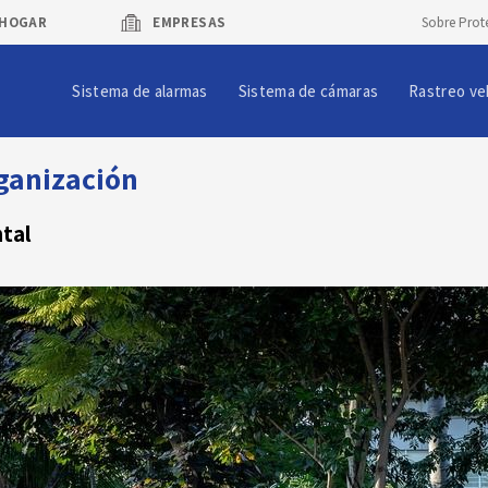
HOGAR
EMPRESAS
Sobre Prot
Sistema de alarmas
Sistema de cámaras
Rastreo ve
rganización
ntal