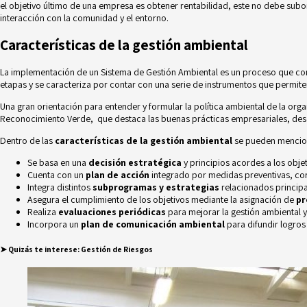
el objetivo último de una empresa es obtener rentabilidad, este no debe subor
interacción con la comunidad y el entorno.
Características de la gestión ambiental
La implementación de un Sistema de Gestión Ambiental es un proceso que c
etapas y se caracteriza por contar con una serie de instrumentos que permite
Una gran orientación para entender y formular la política ambiental de la orga
Reconocimiento Verde,
que destaca las buenas prácticas empresariales, desd
Dentro de las
características de la gestión ambiental
se pueden mencio
Se basa en una
decisión estratégica
y principios acordes a los obj
Cuenta con un
plan de acción
integrado por medidas preventivas, cor
Integra distintos
subprogramas y estrategias
relacionados principa
Asegura el cumplimiento de los objetivos mediante la asignación de
pr
Realiza
evaluaciones periódicas
para mejorar la gestión ambiental y 
Incorpora un
plan de comunicación ambiental
para difundir logro
➤
Quizás te interese:
Gestión de Riesgos