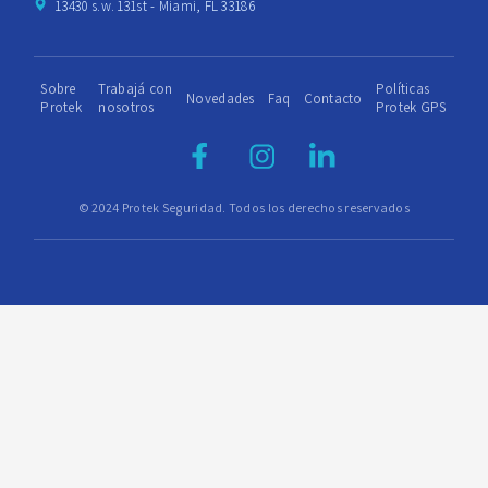
13430 s.w. 131st - Miami, FL 33186
Sobre
Trabajá con
Políticas
Novedades
Faq
Contacto
Protek
nosotros
Protek GPS
© 2024 Protek Seguridad. Todos los derechos reservados