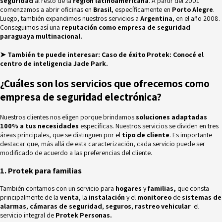
seguridad
al resto de la
región latinoamericana
. A partir del 2001
comenzamos a abrir oficinas en
Brasil
, específicamente en
Porto Alegre
.
Luego, también expandimos nuestros servicios a
Argentina
, en el año 2008.
Conseguimos así una
reputación como empresa de seguridad
paraguaya multinacional.
➤
También te puede interesar:
Caso de éxito Protek: Conocé el
centro de inteligencia Jade Park.
¿Cuáles son los servicios que ofrecemos como
empresa de seguridad electrónica?
Nuestros clientes nos eligen porque brindamos
soluciones adaptadas
100% a tus necesidades
específicas. Nuestros servicios se dividen en tres
áreas principales, que se distinguen por el
tipo de cliente
. Es importante
destacar que, más allá de esta caracterización, cada servicio puede ser
modificado de acuerdo a las preferencias del cliente.
1. Protek para familias
También contamos con un servicio para
hogares
y
familias,
que
consta
principalmente de la
venta
, la
instalación
y el
monitoreo
de
sistemas de
alarmas
,
cámaras de seguridad
,
seguros
,
rastreo vehicular
el
servicio integral de
Protek Personas.