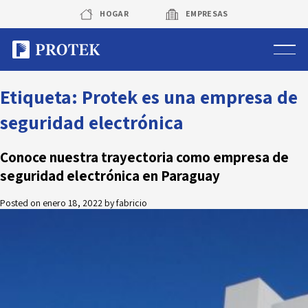
Skip
HOGAR
EMPRESAS
to
content
Sistema de alarmas
Etiqueta:
Protek es una empresa de
seguridad electrónica
Sistema de cámaras
Conoce nuestra trayectoria como empresa de
Rastreo vehicular GPS
seguridad electrónica en Paraguay
Protek Personas
Posted on
enero 18, 2022
by
fabricio
Corredora de seguros
Sobre Protek
Trabaja con nosotros