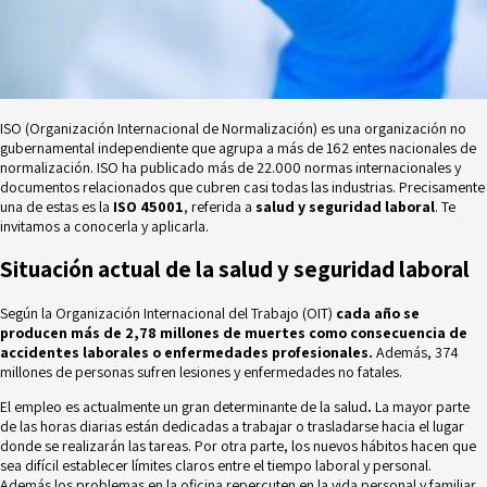
ISO (Organización Internacional de Normalización) es una organización no
gubernamental independiente que agrupa a más de 162 entes nacionales de
normalización. ISO ha publicado más de 22.000 normas internacionales y
documentos relacionados que cubren casi todas las industrias. Precisamente
una de estas es la
ISO 45001
, referida a
salud y seguridad laboral
. Te
invitamos a conocerla y aplicarla.
Situación actual de la salud y seguridad laboral
Según la Organización Internacional del Trabajo (OIT)
cada año se
producen más de 2,78 millones de muertes como consecuencia de
accidentes laborales o enfermedades profesionales.
Además, 374
millones de personas sufren lesiones y enfermedades no fatales.
El empleo es actualmente un
gran determinante de la salud
.
La mayor parte
de las horas diarias están dedicadas a trabajar o trasladarse hacia el lugar
donde se realizarán las tareas. Por otra parte, los nuevos hábitos hacen que
sea difícil establecer límites claros entre el tiempo laboral y personal.
Además los problemas en la oficina repercuten en la vida personal y familiar,