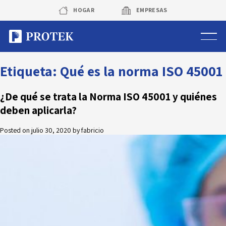
Skip
HOGAR
EMPRESAS
to
content
Sistema de alarmas
Etiqueta:
Qué es la norma ISO 45001
Sistema de cámaras
¿De qué se trata la Norma ISO 45001 y quiénes
deben aplicarla?
Rastreo vehicular GPS
Posted on
julio 30, 2020
by
fabricio
Protek Personas
Corredora de seguros
Sobre Protek
Trabaja con nosotros