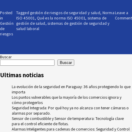
Posted
Tagged
gestión de riesgos de seguridad y salud
,
Norma
Leave a
in
ISO 45001
,
Qué es la norma ISO 45001
,
sistema de
Comment
Gestión
gestión de salud
,
sistemas de gestión de seguridad y
de
salud laboral
riesgos
Buscar
Buscar
Ultimas noticias
La evolución de la seguridad en Paraguay: 36 años protegiendo lo que
importa
Los puntos vulnerables que la mayoría de los comercios ignora y
cómo protegerlos
Seguridad Integrada: Por qué hoy ya no alcanza con tener cámaras o
alarmas por separado.
Sensor de combustible y Sensor de temperatura: Tecnología clave
para el control eficiente de flotas.
Alarmas Inteligentes para cadenas de comercios: Seguridad y Control