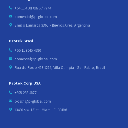
+54 11 4501 8878 / 7774
comercial@p-global.com
Emilio Lamarca 3365 - Buenos Aires, Argentina
Protek Brasil
+55 11 3045 4280
comercial@p-global.com
Rua do Rocio 423-1214, Villa Olimpia - San Pablo, Brasil
Protek Corp USA
+305 238 4877l
bosch@p-global.com
13430 s.w. 131st - Miami, FL 33186