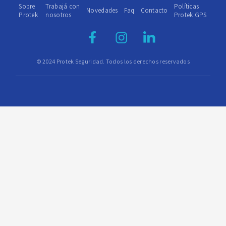
Sobre
Trabajá con
Políticas
Novedades
Faq
Contacto
Protek
nosotros
Protek GPS
© 2024 Protek Seguridad. Todos los derechos reservados