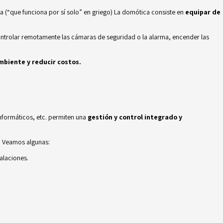
 (“que funciona por sí solo” en griego) La domótica consiste en
equipar de
 controlar remotamente las cámaras de seguridad o la alarma, encender las
mbiente y reducir costos.
informáticos, etc. permiten una
gestión y control integrado y
o. Veamos algunas:
alaciones.