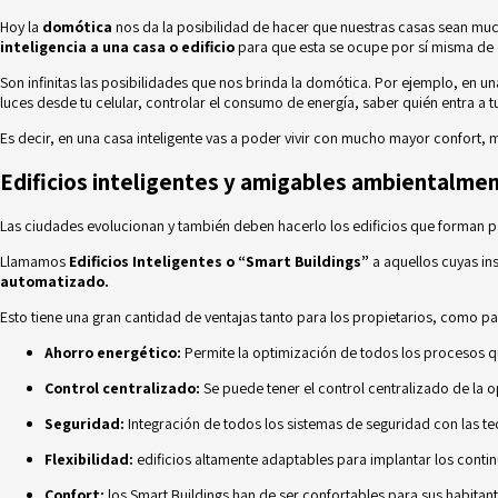
Hoy la
domótica
nos da la posibilidad de hacer que nuestras casas sean muc
inteligencia a una casa o edificio
para que esta se ocupe por sí misma de c
Son infinitas las posibilidades que nos brinda la domótica. Por ejemplo, en u
luces desde tu celular, controlar el consumo de energía, saber quién entra a
Es decir, en una casa inteligente vas a poder vivir con mucho mayor confort
Edificios inteligentes y amigables ambientalme
Las ciudades evolucionan y también deben hacerlo los edificios que forman pa
Llamamos
Edificios Inteligentes o “Smart Buildings”
a aquellos cuyas ins
automatizado.
Esto tiene una gran cantidad de ventajas tanto para los propietarios, como p
Ahorro energético:
Permite la optimización de todos los procesos q
Control centralizado:
Se puede tener el control centralizado de la 
Seguridad:
Integración de todos los sistemas de seguridad con las t
Flexibilidad:
edificios altamente adaptables para implantar los conti
Confort:
los Smart Buildings han de ser confortables para sus habitant