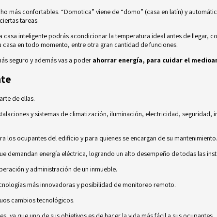
ho más confortables. “Domotica” viene de “domo” (casa en latín) y automática
iertas tareas.
na casa inteligente podrás acondicionar la temperatura ideal antes de llegar,
 tu casa en todo momento, entre otra gran cantidad de funciones.
, más seguro y además vas a poder
ahorrar energía, para cuidar el medioa
nte
rte de ellas.
talaciones y sistemas de climatización, iluminación, electricidad, seguridad, 
ara los ocupantes del edificio y para quienes se encargan de su mantenimient
ue demandan energía eléctrica, logrando un alto desempeño de todas las inst
operación y administración de un inmueble.
ecnologías más innovadoras y posibilidad de monitoreo remoto.
nuos cambios tecnológicos.
es, ya que uno de sus objetivos es de hacer la vida más fácil a sus ocupantes.