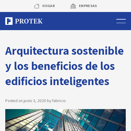
Skip
HOGAR
EMPRESAS
to
content
Sistema de alarmas
Arquitectura sostenible
Sistema de cámaras
y los beneficios de los
Rastreo vehicular GPS
edificios inteligentes
Protek Personas
Corredora de seguros
Posted on
junio 3, 2020
by
fabricio
Sobre Protek
Trabaja con nosotros