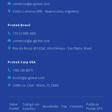
comercial@p-global.com
Emilio Lamarca 3365 - Buenos Aires, Argentina
Protek Brasil
+55 11 3045 4280
comercial@p-global.com
Rua do Rocio 423-1214, Villa Olimpia - San Pablo, Brasil
Protek Corp USA
+305 238 4877l
bosch@p-global.com
13430 s.w. 131st - Miami, FL 33186
Sobre
Trabajá con
Políticas
Novedades
Faq
Contacto
Protek
nosotros
Protek GPS