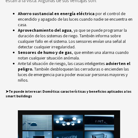
están a la vista. Algunas de sus ventajas son:
Ahorro sustancial
en energía eléctrica
por el control de
encendido y apagado de las luces cuando nadie se encuentra en
casa.
Aprovechamiento del agua
, ya que se puede programar la
duración de los sistemas de riego. También informa sobre
cualquier fallo en el sistema. Los sensores envían una señal al
detectar cualquier irregularidad.
Sensores de humo y de gas
, que emiten una alarma cuando
notan cualquier situación anómala.
Ante tal situación de riesgo, las casas inteligentes
advierten el
peligro.
También desbloquean las cerraduras o encienden las
luces de emergencia para poder evacuar personas mayores y
niños.
➤Te puede interesar
:
Domótica: características y beneficios aplicados a los
smart buildings