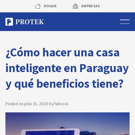
Skip
HOGAR
EMPRESAS
to
content
Sistema de alarmas
¿Cómo hacer una casa
Sistema de cámaras
inteligente en Paraguay
Rastreo vehicular GPS
y qué beneficios tiene?
Protek Personas
Corredora de seguros
Posted on
julio 15, 2020
by
fabricio
Sobre Protek
Trabaja con nosotros