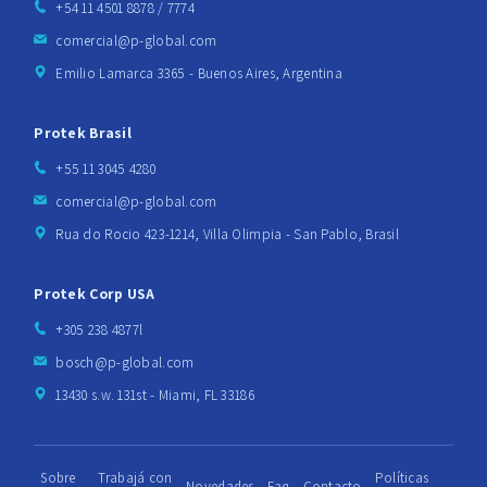
+54 11 4501 8878 / 7774
comercial@p-global.com
Emilio Lamarca 3365 - Buenos Aires, Argentina
Protek Brasil
+55 11 3045 4280
comercial@p-global.com
Rua do Rocio 423-1214, Villa Olimpia - San Pablo, Brasil
Protek Corp USA
+305 238 4877l
bosch@p-global.com
13430 s.w. 131st - Miami, FL 33186
Sobre
Trabajá con
Políticas
Novedades
Faq
Contacto