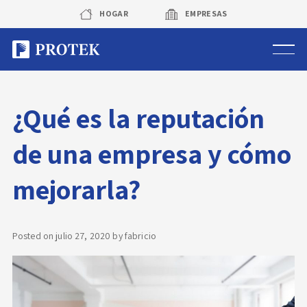
Skip
HOGAR
EMPRESAS
to
content
Sistema de alarmas
¿Qué es la reputación
Sistema de cámaras
de una empresa y cómo
Rastreo vehicular GPS
mejorarla?
Protek Personas
Corredora de seguros
Posted on
julio 27, 2020
by
fabricio
Sobre Protek
Trabaja con nosotros