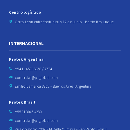
Centro logístico
Cerro León entre Ybyturusu y 12 de Junio - Barrio Itay Luque
INTERNACIONAL
Protek Argentina
+54 11 4501 8878 / 7774
comercial@p-global.com
Emilio Lamarca 3365 - Buenos Aires, Argentina
Protek Brasil
+55 11 3045 4280
comercial@p-global.com
Rua do Rocio 423-1214, Villa Olimpia - San Pablo, Brasil