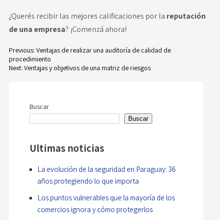
¿Querés recibir las mejores calificaciones por la
reputación
de una empresa
? ¡Comenzá ahora!
Previous:
Ventajas de realizar una auditoría de calidad de
procedimiento
Navegación
Next:
Ventajas y objetivos de una matriz de riesgos
de
entradas
Buscar
Buscar
Ultimas noticias
La evolución de la seguridad en Paraguay: 36
años protegiendo lo que importa
Los puntos vulnerables que la mayoría de los
comercios ignora y cómo protegerlos