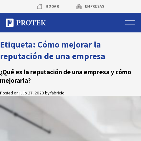
Skip
HOGAR
EMPRESAS
to
content
Sistema de alarmas
Etiqueta:
Cómo mejorar la
reputación de una empresa
Sistema de cámaras
¿Qué es la reputación de una empresa y cómo
Rastreo vehicular GPS
mejorarla?
Protek Personas
Posted on
julio 27, 2020
by
fabricio
Corredora de seguros
Sobre Protek
Trabaja con nosotros