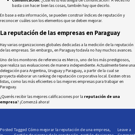
Comunicación.
¿Cuál es tu estrategia de comunicación? A veces no
basta con hacer bien las cosas, también hay que decirlo.
En base a esta información, se pueden construir índices de reputación y
reconocer cuáles son los elementos que se deben mejorar.
La reputación de las empresas en Paraguay
Hay varias organizaciones globales dedicadas a la medición de la reputación
de las empresas. Sin embargo, en Paraguay todavía no hay muchos avances.
Uno de los monitores de referencia es Merco, uno de los más prestigiosos,
que realiza sus evaluaciones de manera independiente. Actualmente tiene una
delegación para Argentina, Uruguay y Paraguay, a partir de la cual se
proyecta elaborar un ranking de reputación corporativa local. Existen otras
listas, como las más eficientes o las mejores empresas para trabajar en
Paraguay.
¿Querés recibir las mejores calificaciones por la
reputación de una
empresa
? ¡Comenzá ahora!
Posted
Tagged
Cómo mejorar la reputación de una empresa
,
Leave a