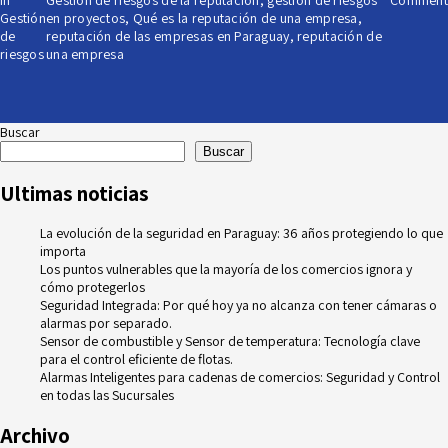
in
Gestión de riesgos de la reputación
,
gestión de riesgos
Comment
Gestión
en proyectos
,
Qué es la reputación de una empresa
,
de
reputación de las empresas en Paraguay
,
reputación de
riesgos
una empresa
Buscar
Buscar
Ultimas noticias
La evolución de la seguridad en Paraguay: 36 años protegiendo lo que
importa
Los puntos vulnerables que la mayoría de los comercios ignora y
cómo protegerlos
Seguridad Integrada: Por qué hoy ya no alcanza con tener cámaras o
alarmas por separado.
Sensor de combustible y Sensor de temperatura: Tecnología clave
para el control eficiente de flotas.
Alarmas Inteligentes para cadenas de comercios: Seguridad y Control
en todas las Sucursales
Archivo