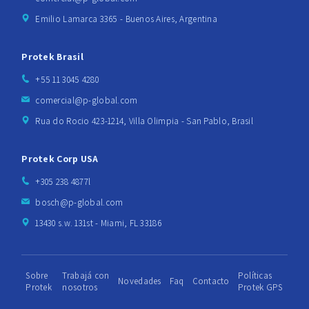
Emilio Lamarca 3365 - Buenos Aires, Argentina
Protek Brasil
+55 11 3045 4280
comercial@p-global.com
Rua do Rocio 423-1214, Villa Olimpia - San Pablo, Brasil
Protek Corp USA
+305 238 4877l
bosch@p-global.com
13430 s.w. 131st - Miami, FL 33186
Sobre
Trabajá con
Políticas
Novedades
Faq
Contacto
Protek
nosotros
Protek GPS