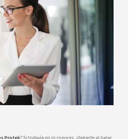
es Protek
? Si todavía no lo conoces, ¡llegaste al lugar