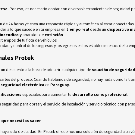
resa.
Por eso, es necesario contar con diversas herramientas de seguridad pa
n de 24 horas y tienen una respuesta rápida y automática al estar conectadas
eder a lo que sucede en tu empresa en
tiempo real
desde un
dispositivo mó
incendios y
aparatos de
extinción
 tiempos de tu flota de vehículos.
idad y control de los ingresos y los egresos en los establecimientos de tu e
onales Protek
, un descuento a la hora de adquirir cualquier tipo de
solución de segurida
 partes del proceso. Cuando hablamos de seguridad, no hay nada como la tra
a
seguridad electrónica
en
Paraguay
.
tificaciones
especiales para aumentar tu
desarrollo como profesional
.
seguridad para obras y el servicio de instalación y servicio técnico con pers
 que necesitas saber
 haya sido de utilidad.
En
Protek
ofrecemos una solución de seguridad a travé