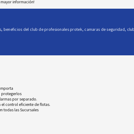
r mayor información!
s
,
beneficios del club de profesionales protek
,
camaras de seguridad
,
clu
 importa
 protegerlos
alarmas por separado.
l control eficiente de flotas.
n todas las Sucursales