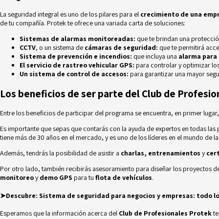
La seguridad integral es uno de los pilares para el
crecimiento de una emp
de tu compañía. Protek te ofrece una variada carta de soluciones:
Sistemas de
alarmas monitoreadas:
que te brindan una protecció
CCTV
, o un sistema de
cámaras de seguridad:
que te permitirá acc
Sistema de
prevención e incendios:
que incluya una
alarma para 
El servicio de
rastreo vehicular GPS:
para controlar y optimizar los
Un sistema de
control de accesos:
para garantizar una mayor segur
Los beneficios de ser parte del Club de Profesi
Entre los beneficios de participar del programa se encuentra, en primer lugar
Es importante que sepas que contarás con la ayuda de expertos en todas las
tiene más de 30 años en el mercado, y es uno de los líderes en el mundo de l
Además, tendrás la posibilidad de asistir a
charlas, entrenamientos
y
cer
Por otro lado, también recibirás asesoramiento para diseñar los proyectos de 
monitoreo
y
demo GPS
para tu
flota de vehículos
.
➤Descubre:
Sistema de seguridad para negocios y empresas: todo lo
Esperamos que la información acerca del
Club de Profesionales Protek
te