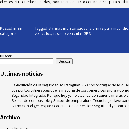
clientes. Si te quedaron dudas, ¡ponete en
contacto con nosotros
para recibi
Posted in
Sin
Tagged
alarmas monitoreadas
,
alarmas para incendio
categoría
vehiculos
,
rastreo vehicular GPS
Buscar
Buscar
Ultimas noticias
La evolución de la seguridad en Paraguay: 36 años protegiendo lo que
Los puntos vulnerables que la mayoría de los comercios ignora y cómo
Seguridad Integrada: Por qué hoy ya no alcanza con tener cámaras o 
Sensor de combustible y Sensor de temperatura: Tecnología clave para e
Alarmas Inteligentes para cadenas de comercios: Seguridad y Control e
Archivo
julio 2026