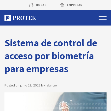
Skip
HOGAR
EMPRESAS
to
content
Sistema de alarmas
Sistema de control de
Sistema de cámaras
acceso por biometría
Rastreo vehicular GPS
para empresas
Protek Personas
Corredora de seguros
Posted on
junio 13, 2022
by
fabricio
Sobre Protek
Trabaja con nosotros