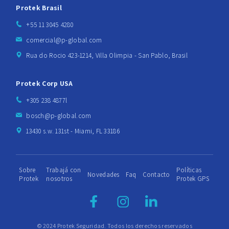
Protek Brasil
+55 11 3045 4280
comercial@p-global.com
Rua do Rocio 423-1214, Villa Olimpia - San Pablo, Brasil
Protek Corp USA
+305 238 4877l
bosch@p-global.com
13430 s.w. 131st - Miami, FL 33186
Sobre
Trabajá con
Políticas
Novedades
Faq
Contacto
Protek
nosotros
Protek GPS
© 2024 Protek Seguridad. Todos los derechos reservados