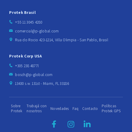
Protek Brasil
+55 11 3045 4280
comercial@p-global.com
Rua do Rocio 423-1214, Villa Olimpia - San Pablo, Brasil
Protek Corp USA
+305 238 4877l
bosch@p-global.com
13430 s.w. 131st - Miami, FL 33186
Sobre
Trabajá con
Políticas
Novedades
Faq
Contacto
Protek
nosotros
Protek GPS