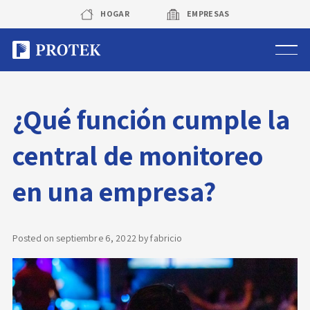
Skip
HOGAR
EMPRESAS
to
content
Sistema de alarmas
¿Qué función cumple la
Sistema de cámaras
central de monitoreo
Rastreo vehicular GPS
en una empresa?
Protek Personas
Corredora de seguros
Posted on
septiembre 6, 2022
by
fabricio
Sobre Protek
Trabaja con nosotros