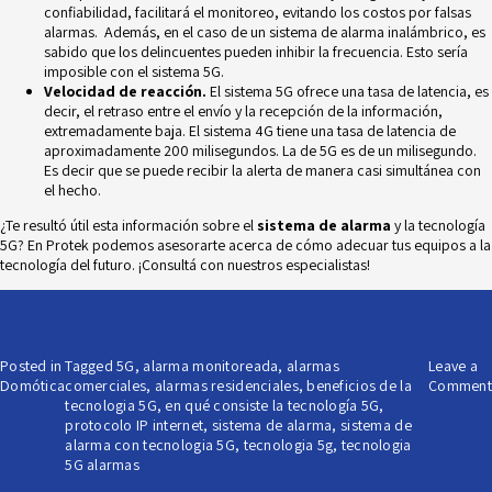
confiabilidad, facilitará el monitoreo, evitando los costos por falsas
alarmas. Además, en el caso de un sistema de alarma inalámbrico, es
sabido que los delincuentes pueden inhibir la frecuencia. Esto sería
imposible con el sistema 5G.
Velocidad de reacción.
El sistema 5G ofrece una tasa de latencia, es
decir, el retraso entre el envío y la recepción de la información,
extremadamente baja. El sistema 4G tiene una tasa de latencia de
aproximadamente 200 milisegundos. La de 5G es de un milisegundo.
Es decir que se puede recibir la alerta de manera casi simultánea con
el hecho.
¿Te resultó útil esta información sobre el
sistema de alarma
y la tecnología
5G? En Protek podemos asesorarte acerca de cómo adecuar tus equipos a la
tecnología del futuro. ¡Consultá con nuestros especialistas!
Posted in
Tagged
5G
,
alarma monitoreada
,
alarmas
Leave a
Domótica
comerciales
,
alarmas residenciales
,
beneficios de la
Comment
tecnologia 5G
,
en qué consiste la tecnología 5G
,
protocolo IP internet
,
sistema de alarma
,
sistema de
alarma con tecnologia 5G
,
tecnologia 5g
,
tecnologia
5G alarmas