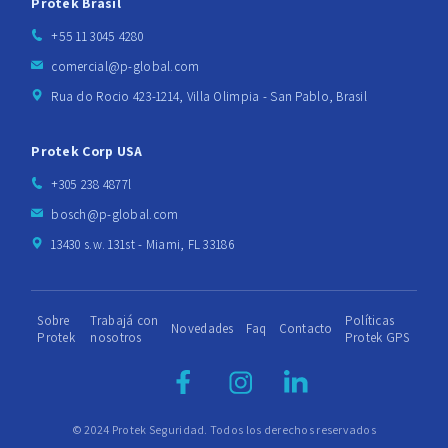
Protek Brasil
+55 11 3045 4280
comercial@p-global.com
Rua do Rocio 423-1214, Villa Olimpia - San Pablo, Brasil
Protek Corp USA
+305 238 4877l
bosch@p-global.com
13430 s.w. 131st - Miami, FL 33186
Sobre
Trabajá con
Políticas
Novedades
Faq
Contacto
Protek
nosotros
Protek GPS
© 2024 Protek Seguridad. Todos los derechos reservados