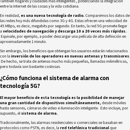
También
hogares y ciudades más inteligentes
, potenciando la integración
entre la Internet de las cosas y la vida cotidiana.
En realidad,
es una nueva tecnología de radio.
Comparemos los datos de
las redes hoy más difundidas como 3G y 4G. Estas ofrecen una velocidad de
45 MBps, es decir, megabits por segundo. En tanto, la red 5G promete llegar
a
velocidades de navegación y descarga 10 a 20 veces más rápidas.
Equivale, por ejemplo, a poder descargar una película de alta definición en
aproximadamente 1 minuto.
Sin embargo, los beneficios que obtengan los usuarios estarán relacionados
con la
inversión de los operadores en nuevas antenas y transmisores
.
De hecho, se trata de antenas mucho más pequeñas, llamadas milimétricas,
pero todavía son bastante costosas.
¿Cómo funciona el sistema de alarma con
tecnología 5G?
El mayor beneficio de esta tecnología es la posibilidad de manejar
una gran cantidad de dispositivos simultáneamente,
desde móviles
hasta sensores, cámaras de video e iluminación inteligente. Esto incluye, por
supuesto, el
sistema de alarma.
Tradicionalmente, las
alarmas residenciales
o comerciales se basaban en
protocolos como PSTN, es decir, la
red telefónica tradicional
que