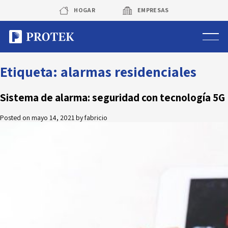
Skip
HOGAR
EMPRESAS
to
content
Sistema de alarmas
Etiqueta:
alarmas residenciales
Sistema de cámaras
Sistema de alarma: seguridad con tecnología 5G
Posted on
mayo 14, 2021
by
fabricio
Rastreo vehicular GPS
Protek Personas
Corredora de seguros
Sobre Protek
Trabaja con nosotros