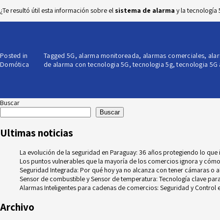
¿Te resultó útil esta información sobre el
sistema de alarma
y la tecnología
Posted in
Tagged
5G
,
alarma monitoreada
,
alarmas comerciales
,
ala
Domótica
de alarma con tecnologia 5G
,
tecnologia 5g
,
tecnologia 5G
Buscar
Buscar
Ultimas noticias
La evolución de la seguridad en Paraguay: 36 años protegiendo lo que
Los puntos vulnerables que la mayoría de los comercios ignora y cómo
Seguridad Integrada: Por qué hoy ya no alcanza con tener cámaras o 
Sensor de combustible y Sensor de temperatura: Tecnología clave para e
Alarmas Inteligentes para cadenas de comercios: Seguridad y Control e
Archivo