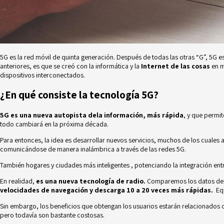
5G es la red móvil de quinta generación. Después de todas las otras “G”, 5G e
anteriores, es que se creó con la informática y la
Internet de las cosas
en m
dispositivos interconectados.
¿En qué consiste la tecnología 5G?
5G es una nueva autopista dela información, más rápida
, y que permi
todo cambiará en la próxima década.
Para entonces, la idea es desarrollar nuevos servicios, muchos de los cuales 
comunicándose de manera inalámbrica a través de las redes 5G.
También
hogares y ciudades más inteligentes
, potenciando la integración entre
En realidad,
es una nueva tecnología de radio.
Comparemos los datos de la
velocidades de navegación y descarga 10 a 20 veces más rápidas.
Equ
Sin embargo, los beneficios que obtengan los usuarios estarán relacionados 
pero todavía son bastante costosas.