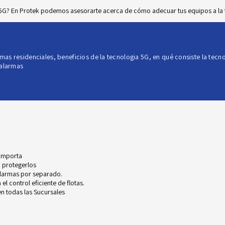
 5G? En Protek podemos asesorarte acerca de cómo adecuar tus equipos a la te
rmas residenciales
,
beneficios de la tecnologia 5G
,
en qué consiste la tecn
 alarmas
 importa
 protegerlos
alarmas por separado.
l control eficiente de flotas.
n todas las Sucursales