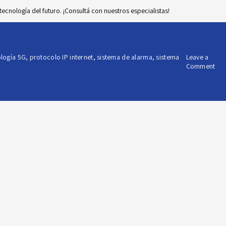
cnología del futuro. ¡Consultá con nuestros especialistas!
ología 5G
,
protocolo IP internet
,
sistema de alarma
,
sistema
Leave a
on
Comment
Sis
de
ala
seg
co
tec
5G