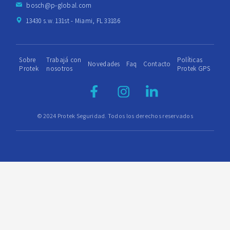
bosch@p-global.com
13430 s.w. 131st - Miami, FL 33186
Sobre
Trabajá con
Políticas
Novedades
Faq
Contacto
Protek
nosotros
Protek GPS
© 2024 Protek Seguridad. Todos los derechos reservados