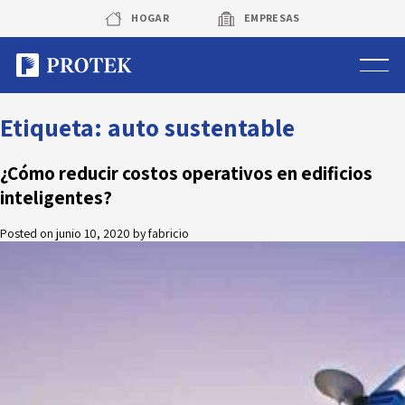
Skip
HOGAR
EMPRESAS
to
content
Sistema de alarmas
Etiqueta:
auto sustentable
Sistema de cámaras
¿Cómo reducir costos operativos en edificios
inteligentes?
Rastreo vehicular GPS
Posted on
junio 10, 2020
by
fabricio
Protek Personas
Corredora de seguros
Sobre Protek
Trabaja con nosotros