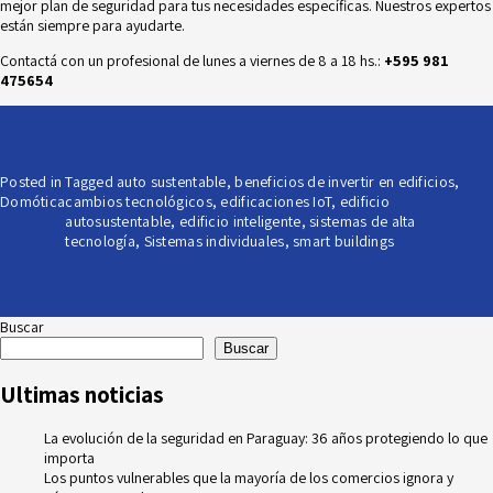
mejor plan de seguridad para tus necesidades específicas. Nuestros expertos
están siempre para ayudarte.
Contactá con un profesional de lunes a viernes de 8 a 18 hs.:
+595 981
475654
Posted in
Tagged
auto sustentable
,
beneficios de invertir en edificios
,
Domótica
cambios tecnológicos
,
edificaciones IoT
,
edificio
autosustentable
,
edificio inteligente
,
sistemas de alta
tecnología
,
Sistemas individuales
,
smart buildings
Buscar
Buscar
Ultimas noticias
La evolución de la seguridad en Paraguay: 36 años protegiendo lo que
importa
Los puntos vulnerables que la mayoría de los comercios ignora y