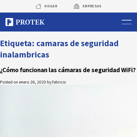
Skip
HOGAR
EMPRESAS
to
content
Sistema de alarmas
Etiqueta:
camaras de seguridad
inalambricas
Sistema de cámaras
¿Cómo funcionan las cámaras de seguridad WiFi?
Rastreo vehicular GPS
Posted on
enero 26, 2020
by
fabricio
Protek Personas
Corredora de seguros
Sobre Protek
Trabaja con nosotros