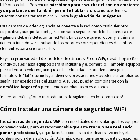
teléfono celular. Poseen un
micrófono para escuchar el sonido ambiente
y un parlante que también permite hablar a distancia
. Además,
cuentan con una tarjeta micro SD para la
grabación de imágenes.
Esta cámara de videovigilancia se conecta a la red como cualquier otro
dispositivo, aunque la configuración varía según el modelo. La camara de
vigilancia debería detectar la red WiFi. En caso de que el router y la cámara
tienen la función WPS, pulsando los botones correspondientes de ambos
elementos para sincronizarlos.
Hay una
gran variedad de modelos de
cámaras
IP con WiFi
, desde hogareñas
o individuales hasta equipos para la industria y el comercio. También equipos
para interior o exterior, aunque en la actualidad se pueden conseguir
formatos de “kit” que incluyen diversas prestaciones y pueden ser ampliados
según las necesidades del usuario. A su vez, pueden combinarse con la
domótica hogareña
permitiendo ampliar las prestaciones.
➤ Lee también
:
¿Cómo usar cámaras de vigilancia en los comercios?
Cómo instalar una cámara de seguridad WiFi
Las
cámaras de seguridad WiFi
son más fáciles de instalar que los equipos
convencionales, pero es recomendable que este
trabajo sea realizado
por un profesional,
ya que la instalación física del dispositivo incluye la
configuración de la aplicación. Además, deben tenerse en cuenta cuestiones