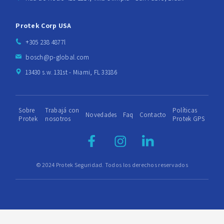
Protek Corp USA
+305 238 4877l
bosch@p-global.com
13430 s.w. 131st - Miami, FL 33186
Sobre
Trabajá con
Políticas
Novedades
Faq
Contacto
Protek
nosotros
Protek GPS
© 2024 Protek Seguridad. Todos los derechos reservados