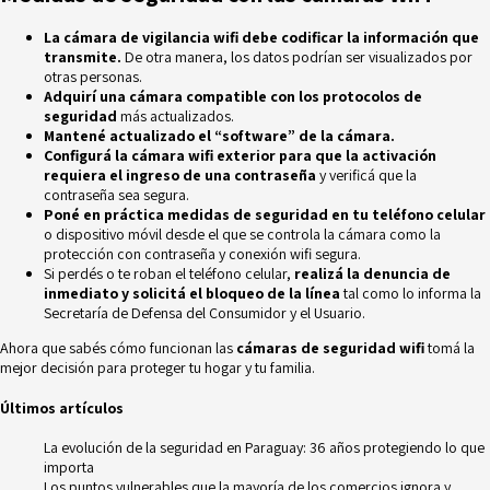
La cámara de vigilancia wifi debe codificar la información que
transmite.
De otra manera, los datos podrían ser visualizados por
otras personas.
Adquirí una cámara compatible con los protocolos de
seguridad
más actualizados.
Mantené actualizado el “software” de la cámara.
Configurá la cámara wifi exterior para que la activación
requiera el ingreso de una contraseña
y verificá que la
contraseña sea segura.
Poné en práctica medidas de seguridad en tu teléfono celular
o dispositivo móvil desde el que se controla la cámara como la
protección con contraseña y conexión wifi segura.
Si perdés o te roban el teléfono celular,
realizá la denuncia de
inmediato y solicitá el bloqueo de la línea
tal como lo informa la
Secretaría de Defensa del
Consumidor
y el Usuario
.
Ahora que sabés cómo funcionan las
cámaras de seguridad wifi
tomá la
mejor decisión para proteger tu hogar y tu familia.
Últimos artículos
La evolución de la seguridad en Paraguay: 36 años protegiendo lo que
importa
Los puntos vulnerables que la mayoría de los comercios ignora y