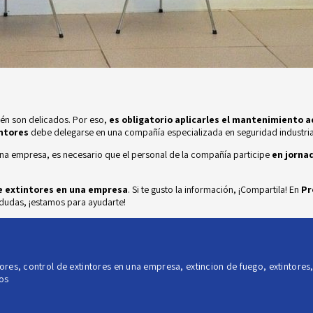
ién son delicados. Por eso,
es obligatorio aplicarles el mantenimiento 
intores
debe delegarse en una compañía especializada en seguridad industri
una empresa, es necesario que el personal de la compañía participe
en jorna
de extintores en una empresa
. Si te gusto la información, ¡Compartila! En
Pr
 dudas,
¡estamos para ayudarte!
tores
,
control de extintores en una empresa
,
extincion de fuego
,
extintores
os