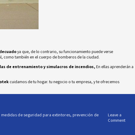
adecuado
ya que, de lo contrario, su funcionamiento puede verse
al, como también en el cuerpo de bomberos de la ciudad.
das de entrenamiento y simulacros de incendios,
En ellas aprenderán a
otek
cuidamos de tu hogar. tu negocio o tu empresa, y te ofrecemos
,
medidas de seguridad para extintores
,
prevención de
Leave a
on
Comment
¿Có
llevar